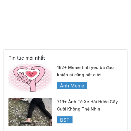
Tin tức mới nhất
162+ Meme tình yêu bá đạo
khiến ai cũng bật cười
Ảnh Meme
719+ Ảnh Té Xe Hài Hước Gây
Cười Không Thể Nhịn
BST