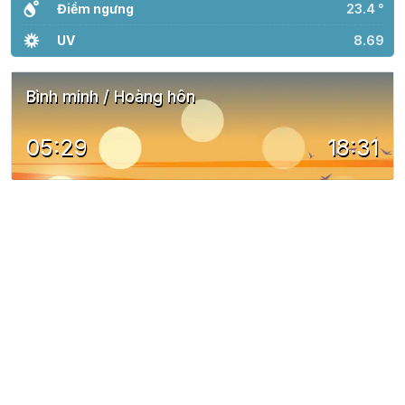
Điểm ngưng
23.4 °
UV
8.69
Bình minh / Hoàng hôn
05:29
18:31