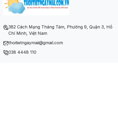
Xã Tân Đoàn
Xã Trấn Ninh
382 Cách Mạng Tháng Tám, Phường 9, Quận 3, Hồ
Chí Minh, Việt Nam
Xã Tràng Các
thoitietngaymaii@gmail.com
Xã Tràng Phái
038 4448 110
Xã Tú Xuyên
Xã Yên Phúc