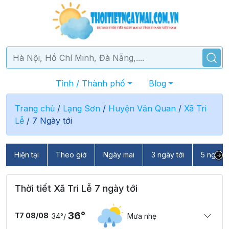
Tỉnh / Thành phố
Blog
Trang chủ
/
Lạng Sơn
/
Huyện Văn Quan
/
Xã Tri
Lễ
/
7 Ngày tới
Hiện tại
Theo giờ
Ngày mai
3 ngày tới
5 ngày t
Thời tiết Xã Tri Lễ 7 ngày tới
36°
T7 08/08
34°
Mưa nhẹ
/