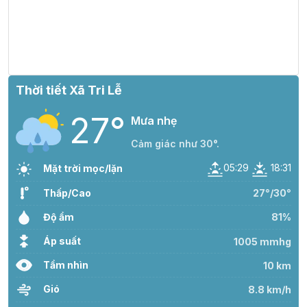
Thời tiết Xã Tri Lễ
27°
Mưa nhẹ
Cảm giác như 30°.
05:29
18:31
Mặt trời mọc/lặn
Thấp/Cao
27°/30°
Độ ẩm
81%
Áp suất
1005 mmhg
Tầm nhìn
10 km
Gió
8.8 km/h