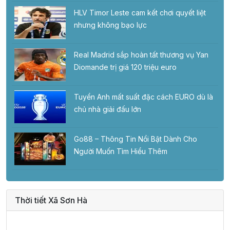
HLV Timor Leste cam kết chơi quyết liệt
nhưng không bạo lực
Real Madrid sắp hoàn tất thương vụ Yan
Diomande trị giá 120 triệu euro
Tuyển Anh mất suất đặc cách EURO dù là
chủ nhà giải đấu lớn
Go88 – Thông Tin Nổi Bật Dành Cho
Người Muốn Tìm Hiểu Thêm
Thời tiết Xã Sơn Hà