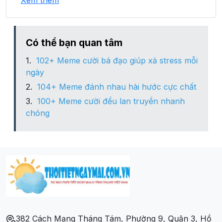
Xem thêm
Xã Sơn Hải
Xã Thái Niên
Có thể bạn quan tâm
102+ Meme cười bá đạo giúp xả stress mỗi
Xã Trì Quang
ngày
104+ Meme đánh nhau hài hước cực chất
Xã Xuân Giao
100+ Meme cười đểu lan truyền nhanh
chóng
Xã Xuân Quang
382 Cách Mạng Tháng Tám, Phường 9, Quận 3, Hồ