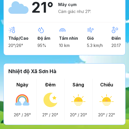
21°
Mây cụm
Cảm giác như 21°.
Thấp/Cao
Độ ẩm
Tầm nhìn
Gió
Điểm ng
20°/26°
95%
10 km
5.3 km/h
20.17°
Nhiệt độ Xã Sơn Hà
Ngày
Đêm
Sáng
Chiều
26°
/
26°
21°
/
20°
20°
/
20°
20°
/
22°