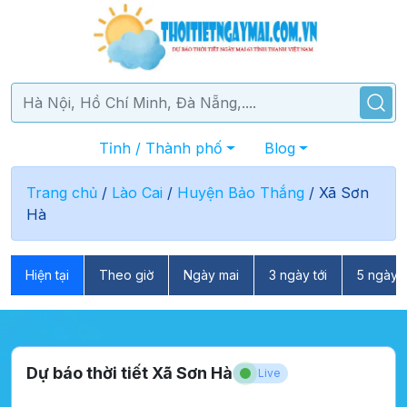
Tỉnh / Thành phố
Blog
Trang chủ
/
Lào Cai
/
Huyện Bảo Thắng
/
Xã Sơn
Hà
Hiện tại
Theo giờ
Ngày mai
3 ngày tới
5 ngày t
Dự báo thời tiết Xã Sơn Hà
Live