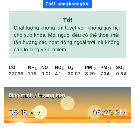
Chất lượng không khí
Tốt
Chất lượng không khí tuyệt vời, không gây hại
cho sức khỏe. Mọi người đều có thể thoải mái
tận hưởng các hoạt động ngoài trời mà không
cần lo lắng về ô nhiễm.
CO
NH
NO
NO
O
PM
PM
SO
3
2
3
10
25
2
277.69
1.75
0.01
4.1
30.07
8.29
7.34
0.84
Bình minh / Hoàng hôn
05:16 AM
06:29 PM