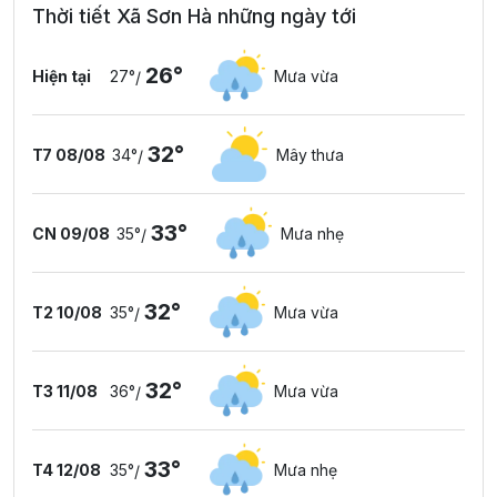
Thời tiết Xã Sơn Hà những ngày tới
26°
Hiện tại
27°
Mưa vừa
/
32°
T7 08/08
34°
Mây thưa
/
33°
CN 09/08
35°
Mưa nhẹ
/
32°
T2 10/08
35°
Mưa vừa
/
32°
T3 11/08
36°
Mưa vừa
/
33°
T4 12/08
35°
Mưa nhẹ
/