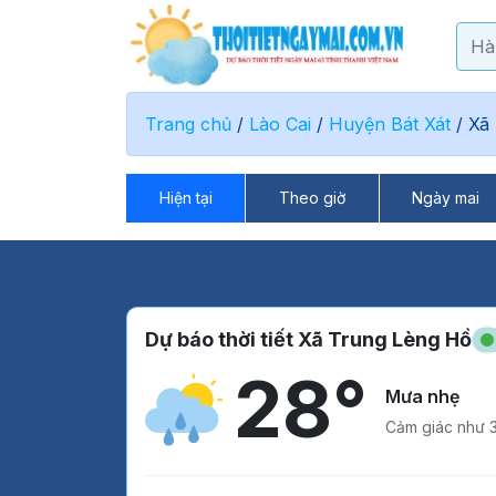
Trang chủ
/
Lào Cai
/
Huyện Bát Xát
/
Xã
Hiện tại
Theo giờ
Ngày mai
Dự báo thời tiết Xã Trung Lèng Hồ
28°
Mưa nhẹ
Cảm giác như 3