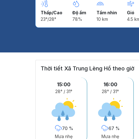
Thấp/Cao
Độ ẩm
Tầm nhìn
Gió
23°/28°
78%
10 km
4.5 k
Thời tiết Xã Trung Lèng Hồ theo giờ
15:00
16:00
28°
/
31°
28°
/
31°
70 %
67 %
Mưa nhẹ
Mưa nhẹ