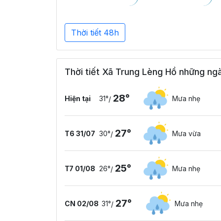
Thời tiết 48h
Thời tiết Xã Trung Lèng Hồ những ngà
28°
Hiện tại
31°
Mưa nhẹ
/
27°
T6 31/07
30°
Mưa vừa
/
25°
T7 01/08
26°
Mưa nhẹ
/
27°
CN 02/08
31°
Mưa nhẹ
/