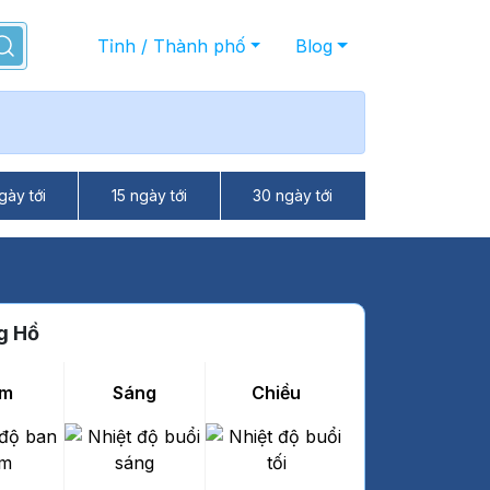
Tỉnh / Thành phố
Blog
gày tới
15 ngày tới
30 ngày tới
g Hồ
m
Sáng
Chiều