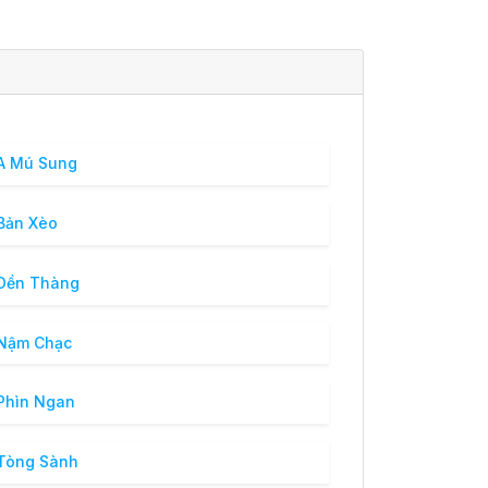
A Mú Sung
Bản Xèo
Dền Thàng
 Nậm Chạc
Phìn Ngan
Tòng Sành