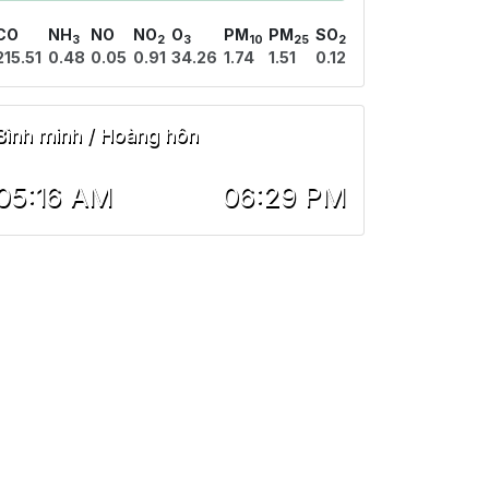
CO
NH
NO
NO
O
PM
PM
SO
3
2
3
10
25
2
215.51
0.48
0.05
0.91
34.26
1.74
1.51
0.12
Bình minh / Hoàng hôn
05:16 AM
06:29 PM