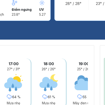
28°
/
28°
23°
Điểm ngưng
UV
m/h
23.8°
5.27
17:00
18:00
19:00
27°
/
31°
26°
/
26°
25°
/
26°
64 %
61 %
55 %
Mưa nhẹ
Mưa nhẹ
Mây đen u ám