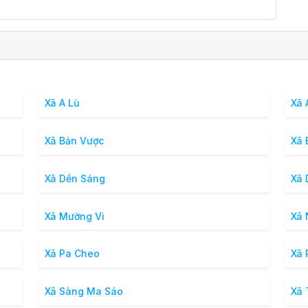
Xã A Lù
Xã 
Xã Bản Vược
Xã 
Xã Dền Sáng
Xã 
Xã Mường Vi
Xã
Xã Pa Cheo
Xã 
Xã Sàng Ma Sáo
Xã 