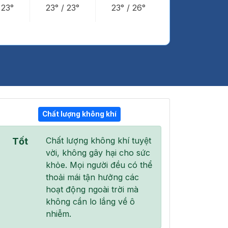
/
23°
23°
/
23°
23°
/
26°
Chất lượng không khí
20:00
21:00
22:00
Chất lượng không khí tuyệt
Tốt
24°
/
25°
23°
/
24°
23°
/
24°
vời, không gây hại cho sức
khỏe. Mọi người đều có thể
thoải mái tận hưởng các
hoạt động ngoài trời mà
không cần lo lắng về ô
4 %
0 %
0 %
nhiễm.
Mây đen u ám
Mây đen u ám
Mây đen u ám