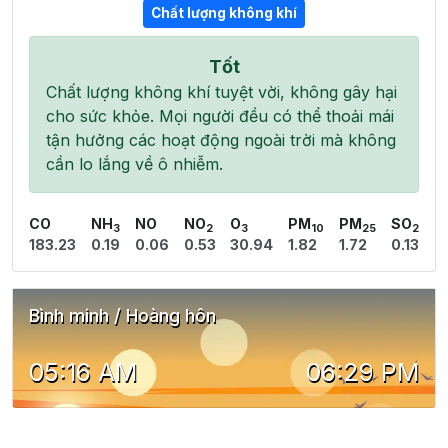
Chất lượng không khí
Tốt
Chất lượng không khí tuyệt vời, không gây hại
cho sức khỏe. Mọi người đều có thể thoải mái
tận hưởng các hoạt động ngoài trời mà không
cần lo lắng về ô nhiễm.
CO
NH
NO
NO
O
PM
PM
SO
3
2
3
10
25
2
183.23
0.19
0.06
0.53
30.94
1.82
1.72
0.13
Bình minh / Hoàng hôn
05:16 AM
06:29 PM