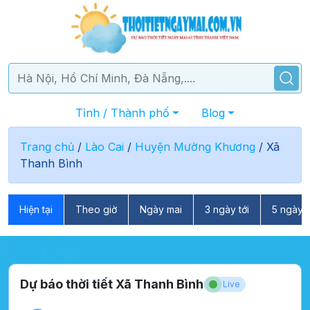
Tỉnh / Thành phố
Blog
Trang chủ
/
Lào Cai
/
Huyện Mường Khương
/
Xã
Thanh Bình
Hiện tại
Theo giờ
Ngày mai
3 ngày tới
5 ngày t
Dự báo thời tiết Xã Thanh Bình
Live