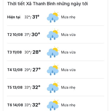
Thời tiết Xã Thanh Bình những ngày tới
31°
Hiện tại
32°
Mưa nhẹ
/
30°
T2 10/08
31°
Mưa vừa
/
28°
T3 11/08
30°
Mưa vừa
/
27°
T4 12/08
29°
Mưa vừa
/
32°
T5 13/08
33°
Mưa nhẹ
/
32°
T6 14/08
33°
Mưa nhẹ
/