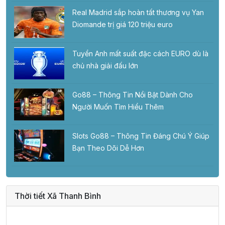
Real Madrid sắp hoàn tất thương vụ Yan
Diomande trị giá 120 triệu euro
Tuyển Anh mất suất đặc cách EURO dù là
chủ nhà giải đấu lớn
Go88 – Thông Tin Nổi Bật Dành Cho
Người Muốn Tìm Hiểu Thêm
Slots Go88 – Thông Tin Đáng Chú Ý Giúp
Bạn Theo Dõi Dễ Hơn
Thời tiết Xã Thanh Bình