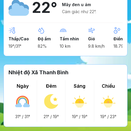
22°
Mây đen u ám
Cảm giác như 22°.
Thấp/Cao
Độ ẩm
Tầm nhìn
Gió
Điểm ng
19°/31°
82%
10 km
9.8 km/h
18.79°
Nhiệt độ Xã Thanh Bình
Ngày
Đêm
Sáng
Chiều
31°
/
31°
21°
/
19°
19°
/
19°
19°
/
23°