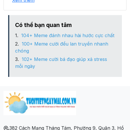
Xem thêm
Xã Nậm Chảy
Xã Nấm Lư
Có thể bạn quan tâm
104+ Meme đánh nhau hài hước cực chất
Xã Pha Long
100+ Meme cười đểu lan truyền nhanh
chóng
Xã Tả Gia Khâu
102+ Meme cười bá đạo giúp xả stress
mỗi ngày
Xã Tả Ngải Chồ
Xã Tả Thàng
Xã Tung Chung Phố
382 Cách Mạng Tháng Tám, Phường 9, Quận 3, Hồ