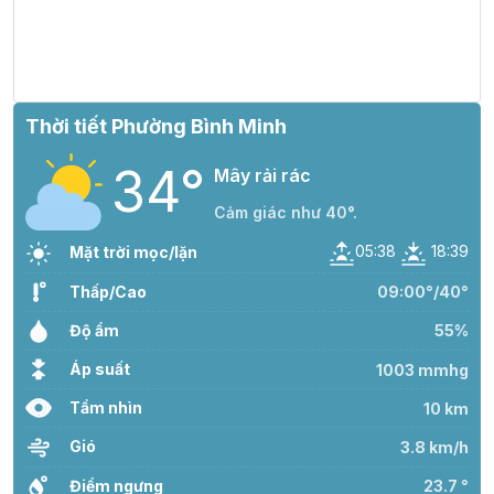
26°
05:00
25°
Mây đen u ám
/
26°
06:00
25°
Mây đen u ám
/
Thời tiết Phường Bình Minh
34°
27°
07:00
27°
Mây đen u ám
Mây rải rác
/
Cảm giác như 40°.
34°
05:38
18:39
08:00
29°
Mưa nhẹ
Mặt trời mọc/lặn
/
Thấp/Cao
09:00°/40°
38°
Độ ẩm
09:00
31°
Mưa nhẹ
55%
/
Áp suất
1003 mmhg
41°
Tầm nhìn
10 km
10:00
34°
Mưa nhẹ
/
Gió
3.8 km/h
42°
Điểm ngưng
23.7 °
11:00
35°
Mây thưa
/