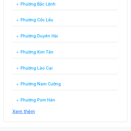
Phường Bắc Lệnh
27°
06:00
26°
Mây đen u ám
/
Phường Cốc Lếu
31°
07:00
27°
Mây đen u ám
/
Phường Duyên Hải
35°
08:00
29°
Mưa nhẹ
/
Phường Kim Tân
39°
Phường Lào Cai
09:00
32°
Mưa nhẹ
/
Phường Nam Cường
Phường Pom Hán
Xem thêm
Phường Xuân Tăng