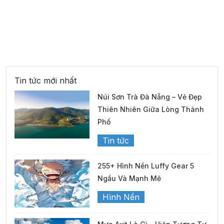
39°
18:00
32°
Mưa nhẹ
/
36°
19:00
30°
Mưa nhẹ
/
Tin tức mới nhất
33°
20:00
28°
Mưa nhẹ
/
Núi Sơn Trà Đà Nẵng – Vẻ Đẹp
Thiên Nhiên Giữa Lòng Thành
Phố
31°
21:00
27°
Mưa nhẹ
/
Tin tức
27°
22:00
27°
Mưa nhẹ
/
255+ Hình Nền Luffy Gear 5
Ngầu Và Mạnh Mẽ
Hình Nền
27°
23:00
27°
Mưa nhẹ
/
T4 12/08