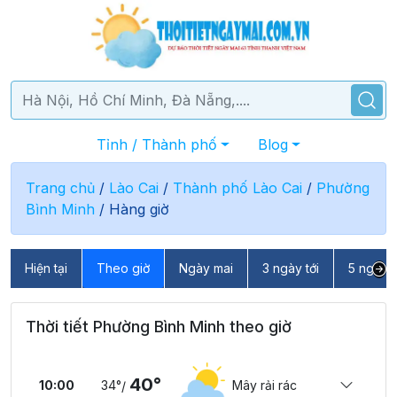
Tỉnh / Thành phố
Blog
Trang chủ
/
Lào Cai
/
Thành phố Lào Cai
/
Phường
Bình Minh
/
Hàng giờ
Hiện tại
Theo giờ
Ngày mai
3 ngày tới
5 ngày t
Thời tiết Phường Bình Minh theo giờ
40°
10:00
34°
Mây rải rác
/