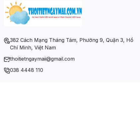
Xã Cam Đường
Xã Cốc San
Xã Đồng Tuyển
382 Cách Mạng Tháng Tám, Phường 9, Quận 3, Hồ
Chí Minh, Việt Nam
Xã Hợp Thành
thoitietngaymaii@gmail.com
Xã Tả Phời
038 4448 110
Xã Thống Nhất
Xã Vạn Hoà