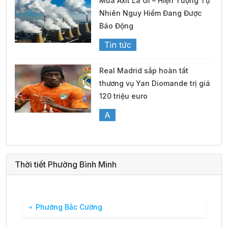
Mưa Axit Là Gì – Hiện Tượng Tự
Nhiên Nguy Hiểm Đang Được
26°
00:00
26°
Mưa nhẹ
/
Báo Động
Tin tức
27°
01:00
26°
Mưa nhẹ
/
Real Madrid sắp hoàn tất
thương vụ Yan Diomande trị giá
27°
02:00
26°
Mây cụm
/
120 triệu euro
A
27°
03:00
26°
Mây cụm
/
Thời tiết Phường Bình Minh
27°
04:00
26°
Mây cụm
/
27°
05:00
26°
Mây đen u ám
/
Phường Bắc Cường