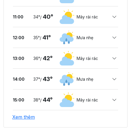
40°
11:00
34°
Mây rải rác
/
41°
12:00
35°
Mưa nhẹ
/
42°
13:00
36°
Mây rải rác
/
43°
14:00
37°
Mưa nhẹ
/
44°
15:00
38°
Mây rải rác
/
Xem thêm
43°
16:00
38°
Mây rải rác
/