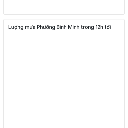
30°
23:00
27°
Mưa nhẹ
/
T3 11/08
Lượng mưa Phường Bình Minh trong 12h tới
30°
00:00
27°
Mưa nhẹ
/
26°
01:00
26°
Mưa nhẹ
/
27°
02:00
26°
Mưa nhẹ
/
27°
03:00
26°
Mưa nhẹ
/
26°
04:00
25°
Mưa nhẹ
/