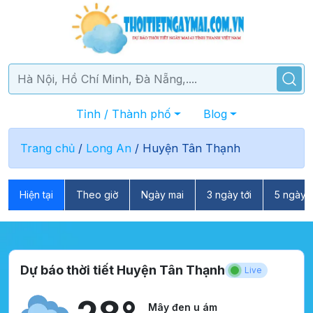
Tỉnh / Thành phố
Blog
Trang chủ
/
Long An
/
Huyện Tân Thạnh
Hiện tại
Theo giờ
Ngày mai
3 ngày tới
5 ngày t
Dự báo thời tiết Huyện Tân Thạnh
Live
Mây đen u ám