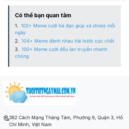
Xã Tân Hòa
Có thể bạn quan tâm
102+ Meme cười bá đạo giúp xả stress mỗi
Xã Tân Lập
ngày
104+ Meme đánh nhau hài hước cực chất
Xã Tân Ninh
100+ Meme cười đểu lan truyền nhanh
chóng
Xã Tân Thành
382 Cách Mạng Tháng Tám, Phường 9, Quận 3, Hồ
Chí Minh, Việt Nam