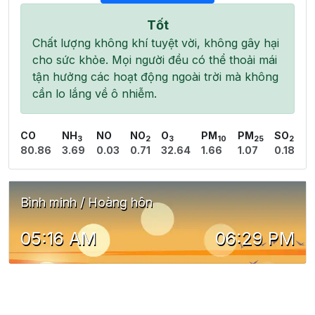
Tốt
Chất lượng không khí tuyệt vời, không gây hại
cho sức khỏe. Mọi người đều có thể thoải mái
tận hưởng các hoạt động ngoài trời mà không
cần lo lắng về ô nhiễm.
CO
NH
NO
NO
O
PM
PM
SO
3
2
3
10
25
2
80.86
3.69
0.03
0.71
32.64
1.66
1.07
0.18
Bình minh / Hoàng hôn
05:16 AM
06:29 PM