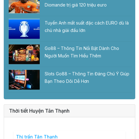
Diomande trị giá 120 triệu euro
Tuyển Anh mất suất đặc cách EURO dù là
chủ nhà giải đấu lớn
Go88 – Thông Tin Nổi Bật Dành Cho
Người Muốn Tìm Hiểu Thêm
Slots Go88 – Thông Tin Đáng Chú Ý Giúp
Bạn Theo Dõi Dễ Hơn
Thời tiết Huyện Tân Thạnh
Thị trấn Tân Thạnh