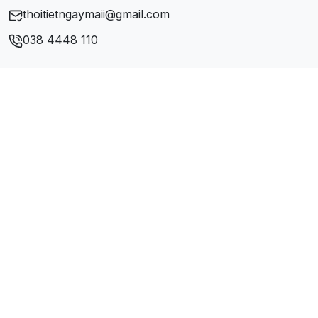
thoitietngaymaii@gmail.com
038 4448 110