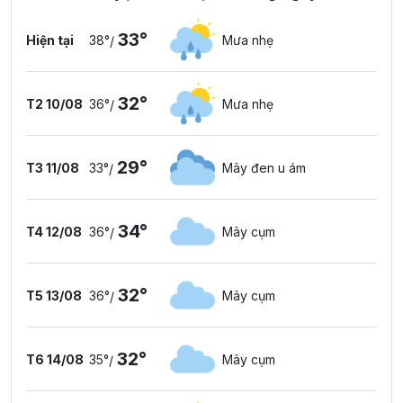
33°
Hiện tại
38°
Mưa nhẹ
/
32°
T2 10/08
36°
Mưa nhẹ
/
29°
T3 11/08
33°
Mây đen u ám
/
34°
T4 12/08
36°
Mây cụm
/
32°
T5 13/08
36°
Mây cụm
/
32°
T6 14/08
35°
Mây cụm
/