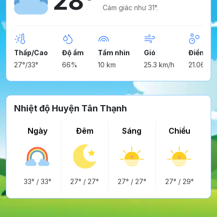
28°
Cảm giác như 31°.
Thấp/Cao
Độ ẩm
Tầm nhìn
Gió
Điểm n
27°/33°
66%
10 km
25.3 km/h
21.06°
Nhiệt độ Huyện Tân Thạnh
Ngày
Đêm
Sáng
Chiều
33°
/
33°
27°
/
27°
27°
/
27°
27°
/
29°