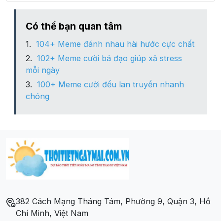
Xã Hải Đông
Có thể bạn quan tâm
104+ Meme đánh nhau hài hước cực chất
Xã Hải Đường
102+ Meme cười bá đạo giúp xả stress
mỗi ngày
Xã Hải Giang
100+ Meme cười đểu lan truyền nhanh
chóng
Xã Hải Hà
Xã Hải Hòa
Xã Hải Hưng
Xã Hải Lộc
382 Cách Mạng Tháng Tám, Phường 9, Quận 3, Hồ
Xã Hải Long
Chí Minh, Việt Nam