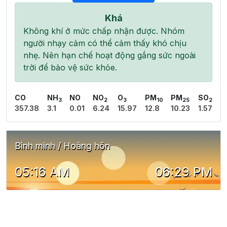
Khá
Không khí ở mức chấp nhận được. Nhóm
người nhạy cảm có thể cảm thấy khó chịu
nhẹ. Nên hạn chế hoạt động gắng sức ngoài
trời để bảo vệ sức khỏe.
CO
NH
NO
NO
O
PM
PM
SO
3
2
3
10
25
2
357.38
3.1
0.01
6.24
15.97
12.8
10.23
1.57
Bình minh / Hoàng hôn
05:16 AM
06:29 PM