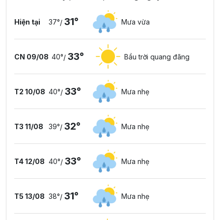
31°
Hiện tại
37°
Mưa vừa
/
33°
CN 09/08
40°
Bầu trời quang đãng
/
33°
T2 10/08
40°
Mưa nhẹ
/
32°
T3 11/08
39°
Mưa nhẹ
/
33°
T4 12/08
40°
Mưa nhẹ
/
31°
T5 13/08
38°
Mưa nhẹ
/