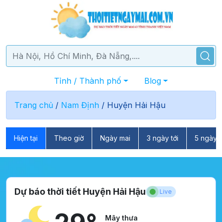
Tỉnh / Thành phố
Blog
Trang chủ
/
Nam Định
/
Huyện Hải Hậu
Hiện tại
Theo giờ
Ngày mai
3 ngày tới
5 ngày t
Dự báo thời tiết Huyện Hải Hậu
Live
Mây thưa