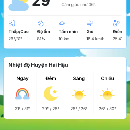
29°
Cảm giác như 36°.
Thấp/Cao
Độ ẩm
Tầm nhìn
Gió
Điểm n
26°/31°
81%
10 km
18.4 km/h
25.41°
Nhiệt độ Huyện Hải Hậu
Ngày
Đêm
Sáng
Chiều
31°
/
31°
29°
/
26°
26°
/
26°
26°
/
30°