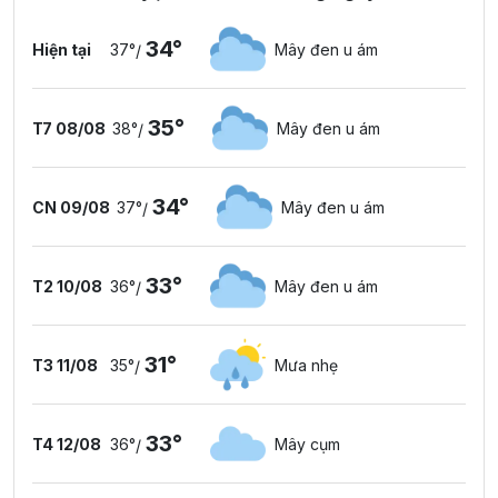
34°
Hiện tại
37°
Mây đen u ám
/
35°
T7 08/08
38°
Mây đen u ám
/
34°
CN 09/08
37°
Mây đen u ám
/
33°
T2 10/08
36°
Mây đen u ám
/
31°
T3 11/08
35°
Mưa nhẹ
/
33°
T4 12/08
36°
Mây cụm
/