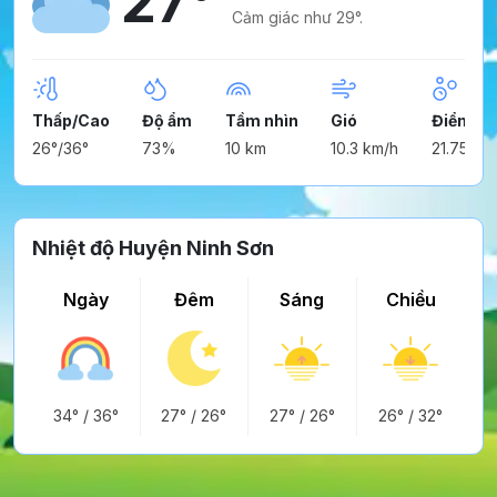
27°
Cảm giác như 29°.
Thấp/Cao
Độ ẩm
Tầm nhìn
Gió
Điểm n
26°/36°
73%
10 km
10.3 km/h
21.75°
Nhiệt độ Huyện Ninh Sơn
Ngày
Đêm
Sáng
Chiều
34°
/
36°
27°
/
26°
27°
/
26°
26°
/
32°