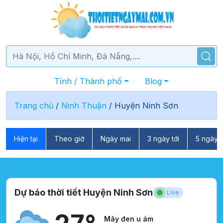
Tỉnh / Thành phố
Blog
Trang chủ
/
Ninh Thuận
/
Huyện Ninh Sơn
Hiện tại
Theo giờ
Ngày mai
3 ngày tới
5 ngày t
Dự báo thời tiết Huyện Ninh Sơn
Live
Mây đen u ám