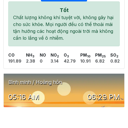
Tốt
Chất lượng không khí tuyệt vời, không gây hại
cho sức khỏe. Mọi người đều có thể thoải mái
tận hưởng các hoạt động ngoài trời mà không
cần lo lắng về ô nhiễm.
CO
NH
NO
NO
O
PM
PM
SO
3
2
3
10
25
2
191.89
2.38
0
3.14
42.79
10.91
6.82
0.82
Bình minh / Hoàng hôn
05:16 AM
06:29 PM