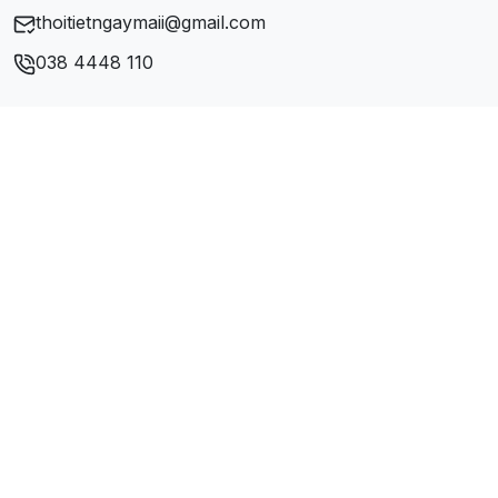
thoitietngaymaii@gmail.com
038 4448 110