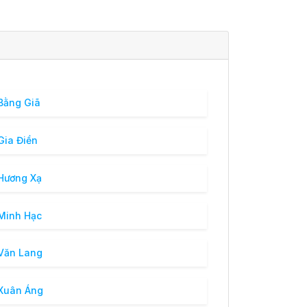
Bằng Giã
Gia Điền
Hương Xạ
Minh Hạc
Văn Lang
Xuân Áng