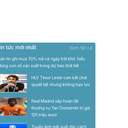
in tức mới nhất
Xem tất cả
Bản tin ghi mưa 70% mà cả ngày trời khô: hiểu
đúng con số xác suất trong dự báo thời tiết
HLV Timor Leste cam kết chơi
quyết liệt nhưng không bạo lực
Real Madrid sắp hoàn tất
thương vụ Yan Diomande trị giá
120 triệu euro
Tuyển Anh mất suất đặc cách