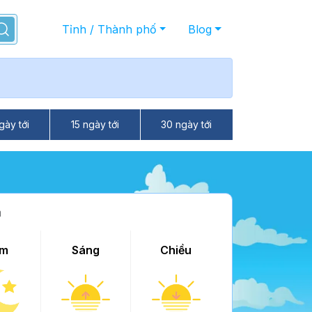
Tỉnh / Thành phố
Blog
gày tới
15 ngày tới
30 ngày tới
à
m
Sáng
Chiều