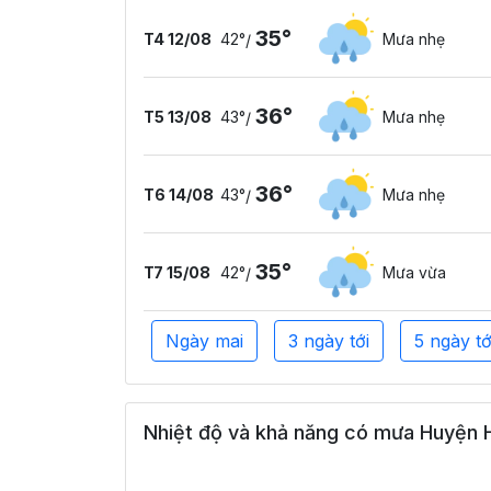
35°
T4 12/08
42°
Mưa nhẹ
/
36°
T5 13/08
43°
Mưa nhẹ
/
36°
T6 14/08
43°
Mưa nhẹ
/
35°
T7 15/08
42°
Mưa vừa
/
Ngày mai
3 ngày tới
5 ngày tớ
Nhiệt độ và khả năng có mưa Huyện H