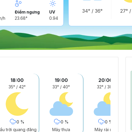
34°
/
36°
27°
Điểm ngưng
UV
m/h
23.68°
0.94
18:00
19:00
20:00
35°
/
42°
33°
/
40°
32°
/
38°
0 %
0 %
0 %
ầu trời quang đãng
Mây thưa
Mây rải rác