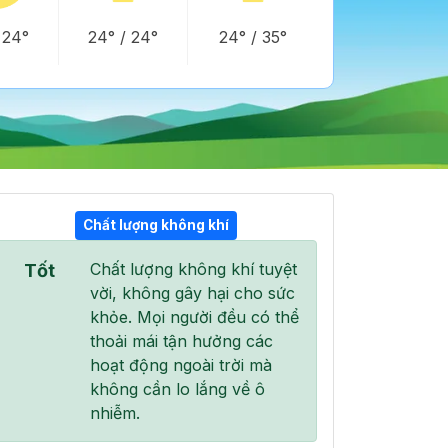
/
24°
24°
/
24°
24°
/
35°
Chất lượng không khí
Chất lượng không khí tuyệt
Tốt
21:00
22:00
23:00
vời, không gây hại cho sức
30°
/
35°
28°
/
31°
27°
/
30°
khỏe. Mọi người đều có thể
thoải mái tận hưởng các
hoạt động ngoài trời mà
không cần lo lắng về ô
nhiễm.
0 %
0 %
0 %
Mây rải rác
Mây rải rác
Mây thưa