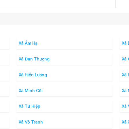
Xã Ấm Hạ
Xã 
Xã Đan Thượng
Xã 
Xã Hiền Lương
Xã 
Xã Minh Côi
Xã 
Xã Tứ Hiệp
Xã 
Xã Vô Tranh
Xã 