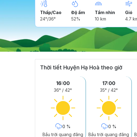
Thấp/Cao
Độ ẩm
Tầm nhìn
Gió
24°/36°
52%
10 km
4.7 k
Thời tiết Huyện Hạ Hoà theo giờ
16:00
17:00
36°
/
42°
35°
/
42°
0 %
0 %
Bầu trời quang đãng
Bầu trời quang đãng
B