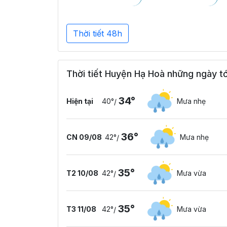
Thời tiết 48h
Thời tiết Huyện Hạ Hoà những ngày tớ
34°
Hiện tại
40°
Mưa nhẹ
/
36°
CN 09/08
42°
Mưa nhẹ
/
35°
T2 10/08
42°
Mưa vừa
/
35°
T3 11/08
42°
Mưa vừa
/