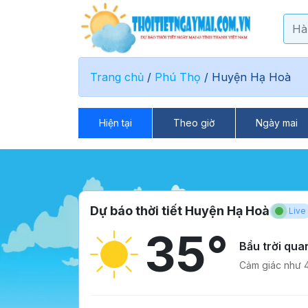
Trang chủ
/
Phú Thọ
/
Huyện Hạ Hoà
Hiện tại
Theo giờ
Ngày mai
Dự báo thời tiết Huyện Hạ Hoà
Live
35°
Bầu trời qu
Cảm giác như 4