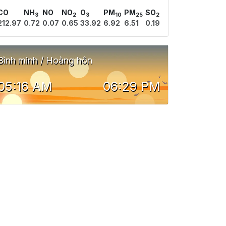
CO
NH
NO
NO
O
PM
PM
SO
3
2
3
10
25
2
212.97
0.72
0.07
0.65
33.92
6.92
6.51
0.19
Bình minh / Hoàng hôn
05:16 AM
06:29 PM