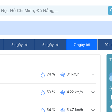
3 ngày tới
5 ngày tới
7 ngày tới
10 n
T
74 %
3.1 km/h
53 %
4.22 km/h
54 %
5.47 km/h