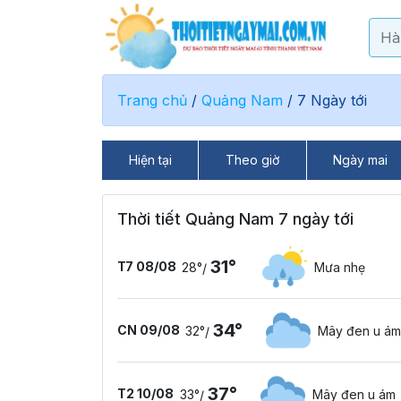
Trang chủ
/
Quảng Nam
/
7 Ngày tới
Hiện tại
Theo giờ
Ngày mai
Thời tiết Quảng Nam 7 ngày tới
31°
T7 08/08
28°
Mưa nhẹ
/
34°
CN 09/08
32°
Mây đen u ám
/
37°
T2 10/08
33°
Mây đen u ám
/