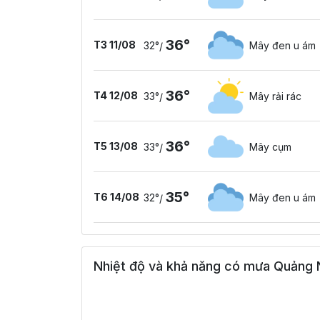
36°
T3 11/08
32°
Mây đen u ám
/
36°
T4 12/08
33°
Mây rải rác
/
36°
T5 13/08
33°
Mây cụm
/
35°
T6 14/08
32°
Mây đen u ám
/
Nhiệt độ và khả năng có mưa Quảng 