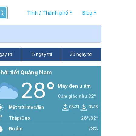
Tỉnh / Thành phố
Blog
gày tới
15 ngày tới
30 ngày tới
hời tiết Quảng Nam
28°
Mây đen u ám
Cảm giác như 32°.
05:31
18:16
Mặt trời mọc/lặn
Thấp/Cao
28°/32°
Độ ẩm
78%