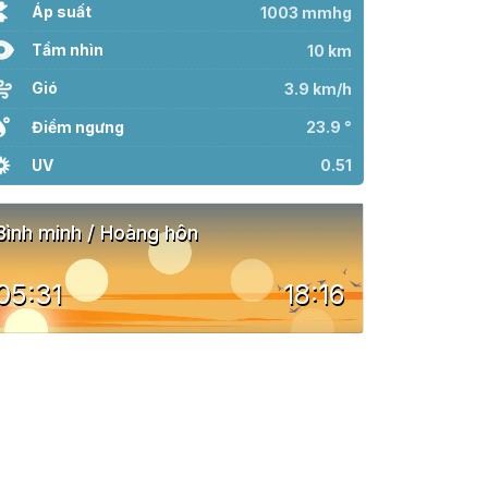
Áp suất
1003 mmhg
Tầm nhìn
10 km
Gió
3.9 km/h
Điểm ngưng
23.9 °
UV
0.51
Bình minh / Hoàng hôn
05:31
18:16