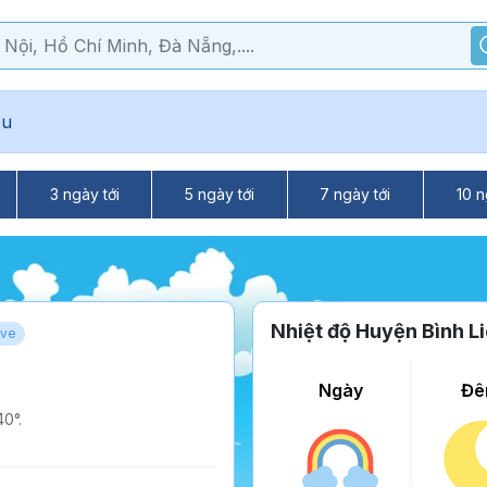
êu
3 ngày tới
5 ngày tới
7 ngày tới
10 n
Nhiệt độ Huyện Bình L
ive
Ngày
Đê
0°.