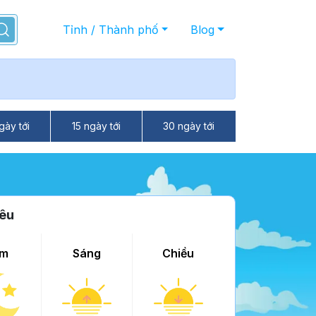
Tỉnh / Thành phố
Blog
gày tới
15 ngày tới
30 ngày tới
iêu
m
Sáng
Chiều