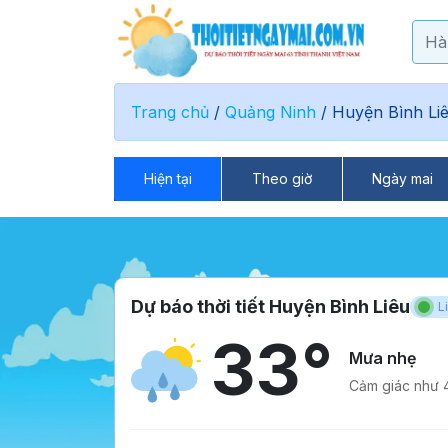
Trang chủ
/
Quảng Ninh
/
Huyện Bình Li
Hiện tại
Theo giờ
Ngày mai
Dự báo thời tiết Huyện Bình Liêu
L
33°
Mưa nhẹ
Cảm giác như 4