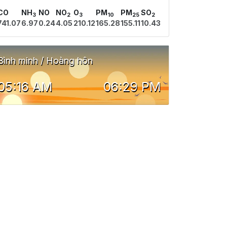
CO
NH
NO
NO
O
PM
PM
SO
3
2
3
10
25
2
741.07
6.97
0.24
4.05
210.12
165.28
155.11
10.43
Bình minh / Hoàng hôn
05:16 AM
06:29 PM