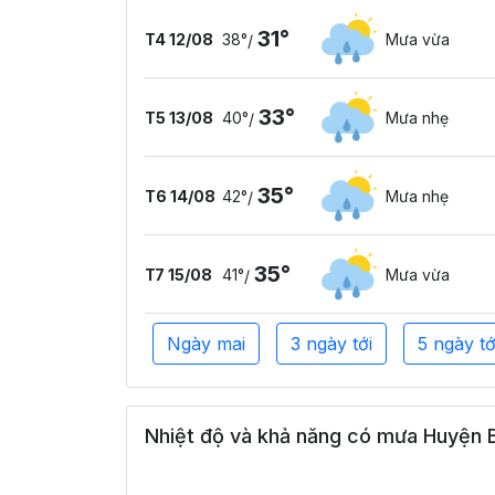
31°
T4 12/08
38°
Mưa vừa
/
33°
T5 13/08
40°
Mưa nhẹ
/
35°
T6 14/08
42°
Mưa nhẹ
/
35°
T7 15/08
41°
Mưa vừa
/
Ngày mai
3 ngày tới
5 ngày tớ
Nhiệt độ và khả năng có mưa Huyện Bì