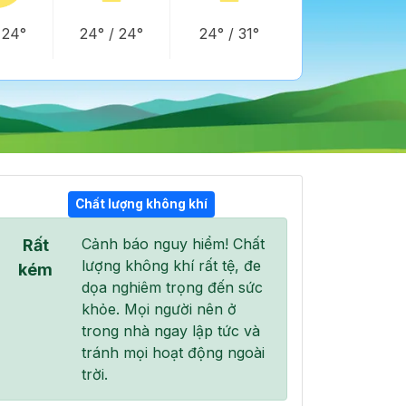
/
24°
24°
/
24°
24°
/
31°
Chất lượng không khí
Cảnh báo nguy hiểm! Chất
Rất
18:00
19:00
20:00
lượng không khí rất tệ, đe
29°
/
35°
27°
/
30°
26°
/
26°
kém
dọa nghiêm trọng đến sức
khỏe. Mọi người nên ở
trong nhà ngay lập tức và
tránh mọi hoạt động ngoài
trời.
100 %
80 %
0 %
Mưa nhẹ
Mây cụm
Mây thưa