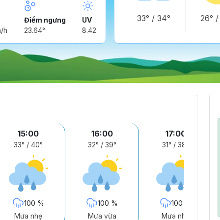
33°
/
34°
26°
Điểm ngưng
UV
m/h
23.64°
8.42
15:00
16:00
17:00
33°
/
40°
32°
/
39°
31°
/
38°
100 %
100 %
100 %
Mưa nhẹ
Mưa vừa
Mưa nhẹ