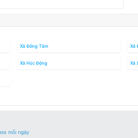
Xã Đồng Tâm
Xã 
Xã Húc Động
Xã 
ess mỗi ngày