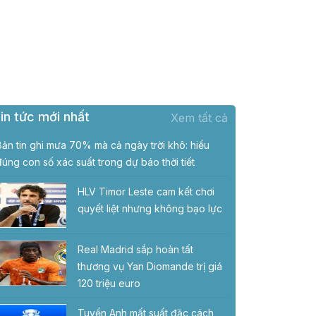
in tức mới nhất
Xem tất cả
Bản tin ghi mưa 70% mà cả ngày trời khô: hiểu
đúng con số xác suất trong dự báo thời tiết
HLV Timor Leste cam kết chơi
quyết liệt nhưng không bạo lực
Real Madrid sắp hoàn tất
thương vụ Yan Diomande trị giá
120 triệu euro
Tuyển Anh mất suất đặc cách