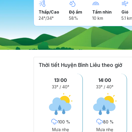
Thấp/Cao
Độ ẩm
Tầm nhìn
Gió
24°/34°
58%
10 km
5.1 k
Thời tiết Huyện Bình Liêu theo giờ
13:00
14:00
33°
/
40°
33°
/
40°
100 %
80 %
Mưa nhẹ
Mưa nhẹ