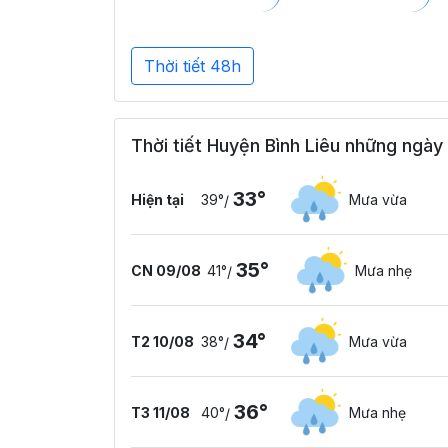
Thời tiết 48h
Thời tiết Huyện Bình Liêu những ngày 
33°
Hiện tại
39°
Mưa vừa
/
35°
CN 09/08
41°
Mưa nhẹ
/
34°
T2 10/08
38°
Mưa vừa
/
36°
T3 11/08
40°
Mưa nhẹ
/