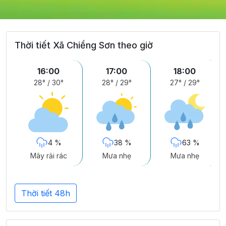
Thời tiết Xã Chiềng Sơn theo giờ
16:00
17:00
18:00
28°
/
30°
28°
/
29°
27°
/
29°
4 %
38 %
63 %
Mây rải rác
Mưa nhẹ
Mưa nhẹ
Thời tiết 48h