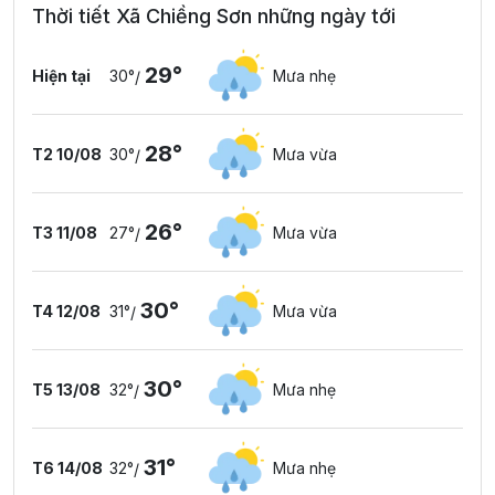
Thời tiết Xã Chiềng Sơn những ngày tới
29°
Hiện tại
30°
Mưa nhẹ
/
28°
T2 10/08
30°
Mưa vừa
/
26°
T3 11/08
27°
Mưa vừa
/
30°
T4 12/08
31°
Mưa vừa
/
30°
T5 13/08
32°
Mưa nhẹ
/
31°
T6 14/08
32°
Mưa nhẹ
/