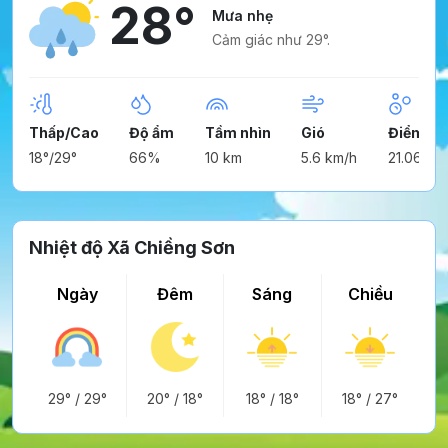
28°
Mưa nhẹ
Cảm giác như 29°.
Thấp/Cao
Độ ẩm
Tầm nhìn
Gió
Điểm ng
18°/29°
66%
10 km
5.6 km/h
21.06°
Nhiệt độ Xã Chiềng Sơn
Ngày
Đêm
Sáng
Chiều
29°
/
29°
20°
/
18°
18°
/
18°
18°
/
27°