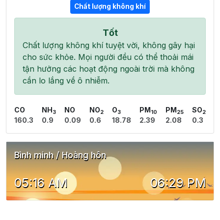
Chất lượng không khí
Tốt
Chất lượng không khí tuyệt vời, không gây hại
cho sức khỏe. Mọi người đều có thể thoải mái
tận hưởng các hoạt động ngoài trời mà không
cần lo lắng về ô nhiễm.
CO
NH
NO
NO
O
PM
PM
SO
3
2
3
10
25
2
160.3
0.9
0.09
0.6
18.78
2.39
2.08
0.3
Bình minh / Hoàng hôn
05:16 AM
06:29 PM