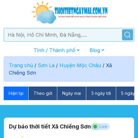
Tỉnh / Thành phố
Blog
Trang chủ
/
Sơn La
/
Huyện Mộc Châu
/
Xã
Chiềng Sơn
Hiện tại
Theo giờ
Ngày mai
3 ngày tới
5 ngày t
Dự báo thời tiết Xã Chiềng Sơn
Live