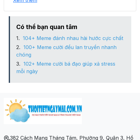
Xem thêm
Xã Nà Mường
Xã Phiêng Luông
Có thể bạn quan tâm
104+ Meme đánh nhau hài hước cực chất
Xã Qui Hướng
100+ Meme cười đểu lan truyền nhanh
chóng
Xã Tà Lai
102+ Meme cười bá đạo giúp xả stress
mỗi ngày
Xã Tân Hợp
Xã Tân Lập
382 Cách Mạng Tháng Tám, Phường 9, Quận 3, Hồ