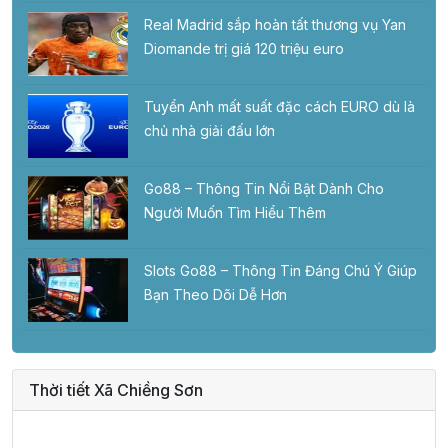
Real Madrid sắp hoàn tất thương vụ Yan
Diomande trị giá 120 triệu euro
Tuyển Anh mất suất đặc cách EURO dù là
chủ nhà giải đấu lớn
Go88 – Thông Tin Nổi Bật Dành Cho
Người Muốn Tìm Hiểu Thêm
Slots Go88 – Thông Tin Đáng Chú Ý Giúp
Bạn Theo Dõi Dễ Hơn
Thời tiết Xã Chiềng Sơn