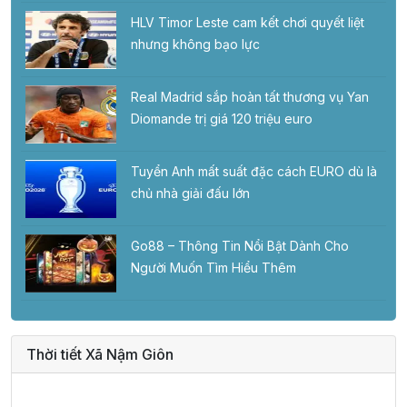
HLV Timor Leste cam kết chơi quyết liệt
nhưng không bạo lực
Real Madrid sắp hoàn tất thương vụ Yan
Diomande trị giá 120 triệu euro
Tuyển Anh mất suất đặc cách EURO dù là
chủ nhà giải đấu lớn
Go88 – Thông Tin Nổi Bật Dành Cho
Người Muốn Tìm Hiểu Thêm
Thời tiết Xã Nậm Giôn