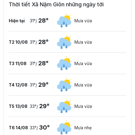
Thời tiết Xã Nậm Giôn những ngày tới
28°
Hiện tại
31°
Mưa vừa
/
28°
T2 10/08
31°
Mưa vừa
/
28°
T3 11/08
31°
Mưa vừa
/
29°
T4 12/08
31°
Mưa vừa
/
29°
T5 13/08
33°
Mưa vừa
/
30°
T6 14/08
33°
Mưa nhẹ
/