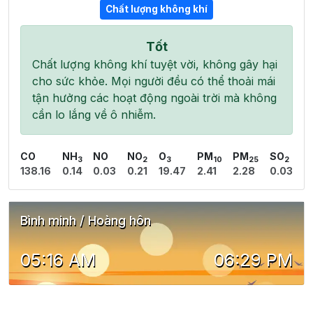
Chất lượng không khí
Tốt
Chất lượng không khí tuyệt vời, không gây hại
cho sức khỏe. Mọi người đều có thể thoải mái
tận hưởng các hoạt động ngoài trời mà không
cần lo lắng về ô nhiễm.
CO
NH
NO
NO
O
PM
PM
SO
3
2
3
10
25
2
138.16
0.14
0.03
0.21
19.47
2.41
2.28
0.03
Bình minh / Hoàng hôn
05:16 AM
06:29 PM