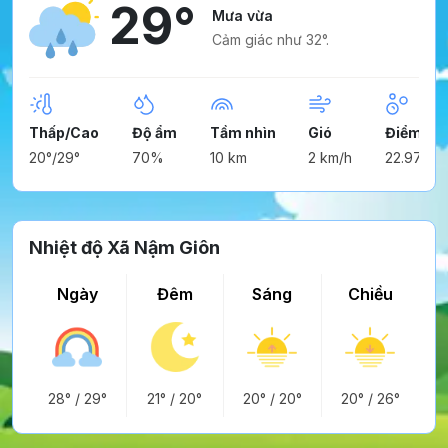
29°
Mưa vừa
Cảm giác như 32°.
Thấp/Cao
Độ ẩm
Tầm nhìn
Gió
Điểm ng
20°/29°
70%
10 km
2 km/h
22.97°
Nhiệt độ Xã Nậm Giôn
Ngày
Đêm
Sáng
Chiều
28°
/
29°
21°
/
20°
20°
/
20°
20°
/
26°