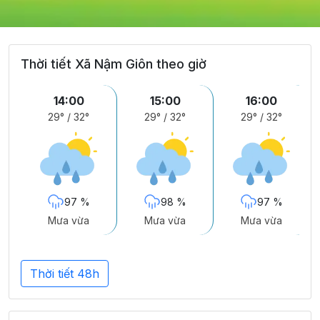
Thời tiết Xã Nậm Giôn theo giờ
14:00
15:00
16:00
29°
/
32°
29°
/
32°
29°
/
32°
97 %
98 %
97 %
Mưa vừa
Mưa vừa
Mưa vừa
Thời tiết 48h