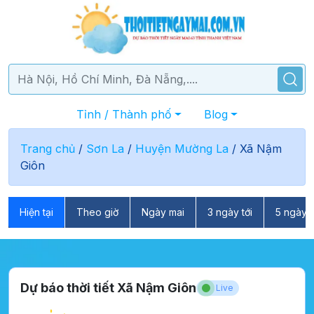
Tỉnh / Thành phố
Blog
Trang chủ
/
Sơn La
/
Huyện Mường La
/
Xã Nậm
Giôn
Hiện tại
Theo giờ
Ngày mai
3 ngày tới
5 ngày t
Dự báo thời tiết Xã Nậm Giôn
Live