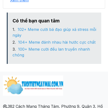
Xem thêm
Xã Mường Bú
Xã Mường Chùm
Có thể bạn quan tâm
102+ Meme cười bá đạo giúp xả stress mỗi
Xã Mường Trai
ngày
104+ Meme đánh nhau hài hước cực chất
Xã Nậm Păm
100+ Meme cười đểu lan truyền nhanh
chóng
Xã Ngọc Chiến
Xã Pi Toong
Xã Tạ Bú
382 Cách Mạng Tháng Tám, Phường 9, Quận 3, Hồ