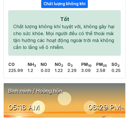
Chất lượng không khí
Tốt
Chất lượng không khí tuyệt vời, không gây hại
cho sức khỏe. Mọi người đều có thể thoải mái
tận hưởng các hoạt động ngoài trời mà không
cần lo lắng về ô nhiễm.
CO
NH
NO
NO
O
PM
PM
SO
3
2
3
10
25
2
225.99
1.2
0.03
1.22
2.29
3.09
2.58
0.25
Bình minh / Hoàng hôn
05:16 AM
06:29 PM