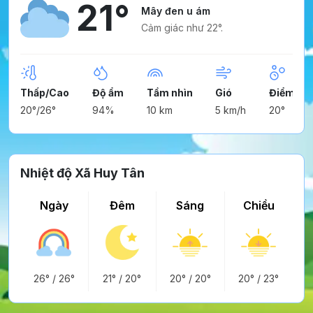
21°
Mây đen u ám
Cảm giác như 22°.
Thấp/Cao
Độ ẩm
Tầm nhìn
Gió
Điểm ng
20°/26°
94%
10 km
5 km/h
20°
Nhiệt độ Xã Huy Tân
Ngày
Đêm
Sáng
Chiều
26°
/
26°
21°
/
20°
20°
/
20°
20°
/
23°