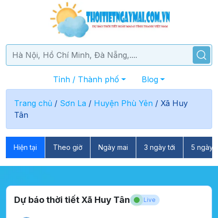
Tỉnh / Thành phố
Blog
Trang chủ
/
Sơn La
/
Huyện Phù Yên
/
Xã Huy
Tân
Hiện tại
Theo giờ
Ngày mai
3 ngày tới
5 ngày t
Dự báo thời tiết Xã Huy Tân
Live