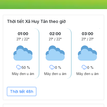
Thời tiết Xã Huy Tân theo giờ
01:00
02:00
03:00
21°
/
22°
21°
/
22°
21°
/
21°
50 %
0 %
0 %
Mây đen u ám
Mây đen u ám
Mây đen u ám
Thời tiết 48h