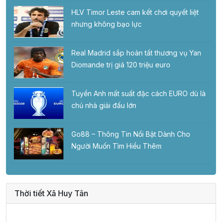
HLV Timor Leste cam kết chơi quyết liệt
nhưng không bạo lực
Real Madrid sắp hoàn tất thương vụ Yan
Diomande trị giá 120 triệu euro
Tuyển Anh mất suất đặc cách EURO dù là
chủ nhà giải đấu lớn
Go88 – Thông Tin Nổi Bật Dành Cho
Người Muốn Tìm Hiểu Thêm
Thời tiết Xã Huy Tân