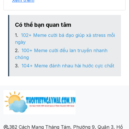
Xem thêm
Xã Kim Bon
Xã Mường Bang
Có thể bạn quan tâm
102+ Meme cười bá đạo giúp xả stress mỗi
Xã Mường Cơi
ngày
100+ Meme cười đểu lan truyền nhanh
Xã Mường Do
chóng
104+ Meme đánh nhau hài hước cực chất
Xã Mường Lang
Xã Mường Thải
Xã Nam Phong
Xã Quang Huy
382 Cách Mạng Tháng Tám, Phường 9, Quận 3, Hồ