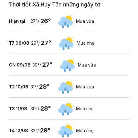
Thời tiết Xã Huy Tân những ngày tới
26°
Hiện tại
27°
Mưa vừa
/
27°
T7 08/08
29°
Mưa nhẹ
/
27°
CN 09/08
30°
Mưa vừa
/
28°
T2 10/08
31°
Mưa vừa
/
28°
T3 11/08
30°
Mưa nhẹ
/
29°
T4 12/08
32°
Mưa nhẹ
/