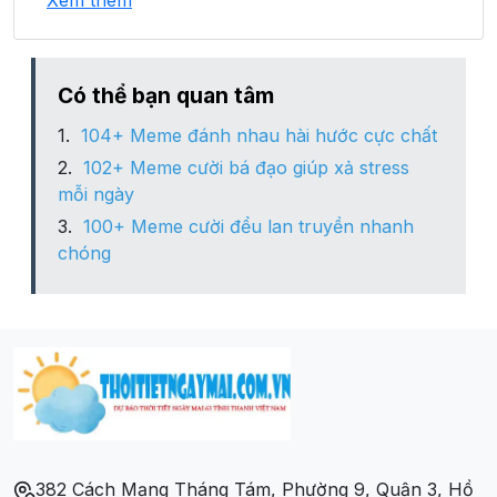
Xem thêm
Xã Nậm ét
Xã Pá Ma Pha Khinh
Có thể bạn quan tâm
104+ Meme đánh nhau hài hước cực chất
102+ Meme cười bá đạo giúp xả stress
mỗi ngày
100+ Meme cười đểu lan truyền nhanh
chóng
382 Cách Mạng Tháng Tám, Phường 9, Quận 3, Hồ