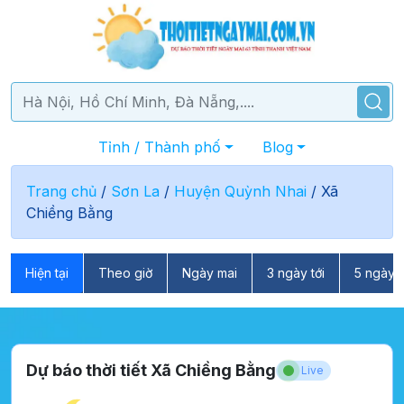
Tỉnh / Thành phố
Blog
Trang chủ
/
Sơn La
/
Huyện Quỳnh Nhai
/
Xã
Chiềng Bằng
Hiện tại
Theo giờ
Ngày mai
3 ngày tới
5 ngày t
Dự báo thời tiết Xã Chiềng Bằng
Live