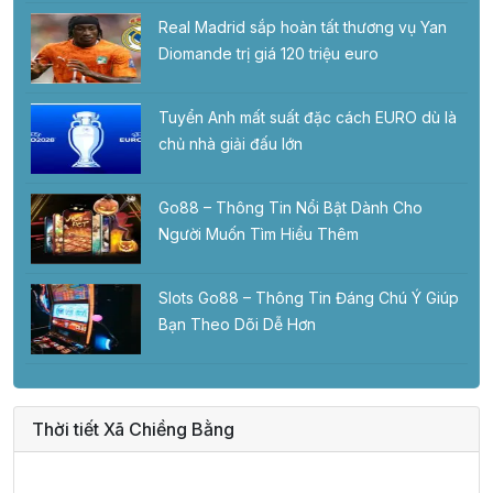
Real Madrid sắp hoàn tất thương vụ Yan
Diomande trị giá 120 triệu euro
Tuyển Anh mất suất đặc cách EURO dù là
chủ nhà giải đấu lớn
Go88 – Thông Tin Nổi Bật Dành Cho
Người Muốn Tìm Hiểu Thêm
Slots Go88 – Thông Tin Đáng Chú Ý Giúp
Bạn Theo Dõi Dễ Hơn
Thời tiết Xã Chiềng Bằng