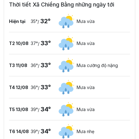
Thời tiết Xã Chiềng Bằng những ngày tới
32°
Hiện tại
35°
Mưa vừa
/
33°
T2 10/08
37°
Mưa vừa
/
33°
T3 11/08
36°
Mưa cường độ nặng
/
33°
T4 12/08
36°
Mưa vừa
/
34°
T5 13/08
39°
Mưa vừa
/
34°
T6 14/08
39°
Mưa nhẹ
/