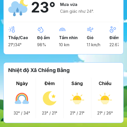
23°
Mưa vừa
Cảm giác như 24°.
Thấp/Cao
Độ ẩm
Tầm nhìn
Gió
Điểm ng
21°/34°
98%
10 km
1.1 km/h
22.67°
Nhiệt độ Xã Chiềng Bằng
Ngày
Đêm
Sáng
Chiều
32°
/
34°
23°
/
21°
21°
/
21°
21°
/
26°