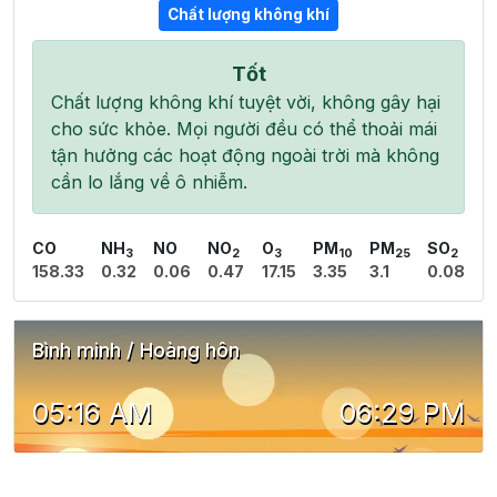
Chất lượng không khí
Tốt
Chất lượng không khí tuyệt vời, không gây hại
cho sức khỏe. Mọi người đều có thể thoải mái
tận hưởng các hoạt động ngoài trời mà không
cần lo lắng về ô nhiễm.
CO
NH
NO
NO
O
PM
PM
SO
3
2
3
10
25
2
158.33
0.32
0.06
0.47
17.15
3.35
3.1
0.08
Bình minh / Hoàng hôn
05:16 AM
06:29 PM