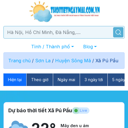
Tỉnh / Thành phố
Blog
Trang chủ
/
Sơn La
/
Huyện Sông Mã
/
Xã Pú Pẩu
Hiện tại
Theo giờ
Ngày mai
3 ngày tới
5 ngày t
Dự báo thời tiết Xã Pú Pẩu
Live
Mây đen u ám