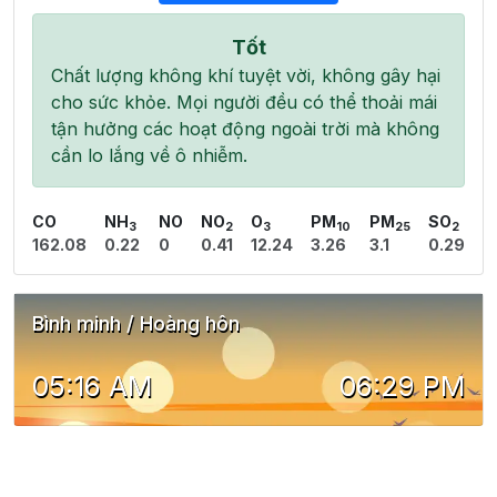
Tốt
Chất lượng không khí tuyệt vời, không gây hại
cho sức khỏe. Mọi người đều có thể thoải mái
tận hưởng các hoạt động ngoài trời mà không
cần lo lắng về ô nhiễm.
CO
NH
NO
NO
O
PM
PM
SO
3
2
3
10
25
2
162.08
0.22
0
0.41
12.24
3.26
3.1
0.29
Bình minh / Hoàng hôn
05:16 AM
06:29 PM