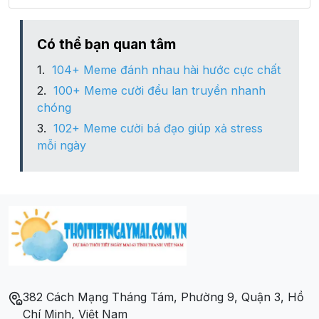
Xã Huổi Một
Có thể bạn quan tâm
104+ Meme đánh nhau hài hước cực chất
Xã Mường Cai
100+ Meme cười đểu lan truyền nhanh
chóng
Xã Mường Hung
102+ Meme cười bá đạo giúp xả stress
mỗi ngày
Xã Mường Lầm
Xã Mường Sai
Xã Nà Nghịu
Xã Nậm Mằn
382 Cách Mạng Tháng Tám, Phường 9, Quận 3, Hồ
Xã Nậm Ty
Chí Minh, Việt Nam