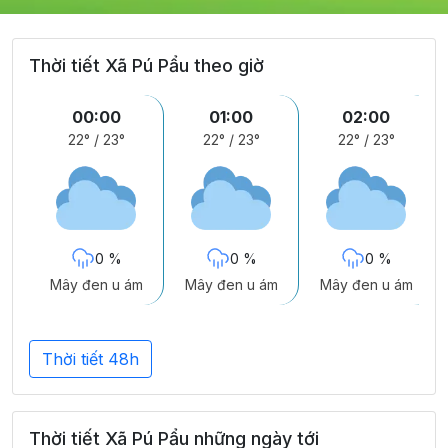
Thời tiết Xã Pú Pẩu theo giờ
00:00
01:00
02:00
22°
/
23°
22°
/
23°
22°
/
23°
0 %
0 %
0 %
Mây đen u ám
Mây đen u ám
Mây đen u ám
Thời tiết 48h
Thời tiết Xã Pú Pẩu những ngày tới