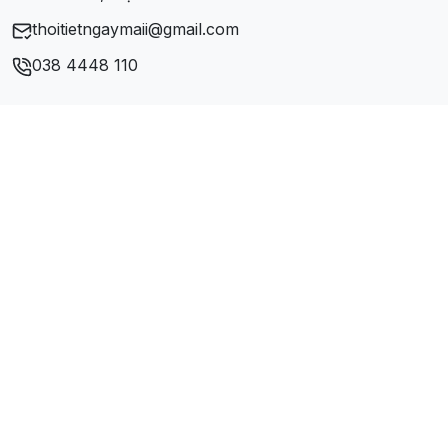
thoitietngaymaii@gmail.com
Xã Yên Hưng
038 4448 110