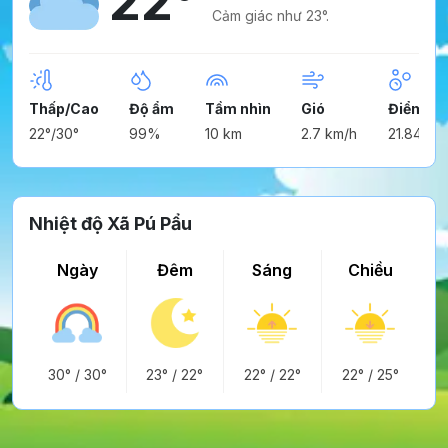
22°
Cảm giác như 23°.
Thấp/Cao
Độ ẩm
Tầm nhìn
Gió
Điểm ng
22°/30°
99%
10 km
2.7 km/h
21.84°
Nhiệt độ Xã Pú Pẩu
Ngày
Đêm
Sáng
Chiều
30°
/
30°
23°
/
22°
22°
/
22°
22°
/
25°