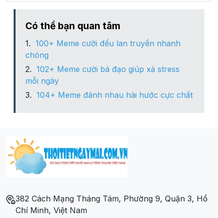
Thị trấn Tầm Vu
Có thể bạn quan tâm
100+ Meme cười đểu lan truyền nhanh
Thị trấn Tân Hiệp
chóng
102+ Meme cười bá đạo giúp xả stress
Thị trấn Tiên Thủy
mỗi ngày
104+ Meme đánh nhau hài hước cực chất
Thị trấn Vĩnh Bình
Xã An Bình
Xã An Cơ
Xã An Hiệp
382 Cách Mạng Tháng Tám, Phường 9, Quận 3, Hồ
Xã An Hiệp
Chí Minh, Việt Nam