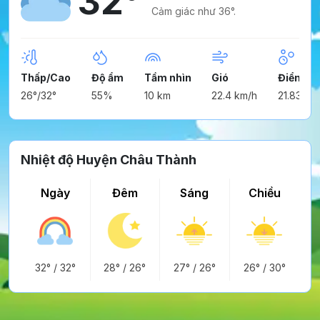
32°
Cảm giác như 36°.
Thấp/Cao
Độ ẩm
Tầm nhìn
Gió
Điểm n
26°/32°
55%
10 km
22.4 km/h
21.83°
Nhiệt độ Huyện Châu Thành
Ngày
Đêm
Sáng
Chiều
32°
/
32°
28°
/
26°
27°
/
26°
26°
/
30°