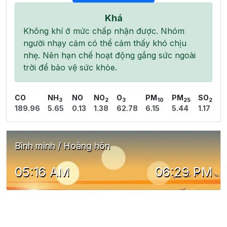
Khá
Không khí ở mức chấp nhận được. Nhóm
người nhạy cảm có thể cảm thấy khó chịu
nhẹ. Nên hạn chế hoạt động gắng sức ngoài
trời để bảo vệ sức khỏe.
CO
NH
NO
NO
O
PM
PM
SO
3
2
3
10
25
2
189.96
5.65
0.13
1.38
62.78
6.15
5.44
1.17
Bình minh / Hoàng hôn
05:16 AM
06:29 PM