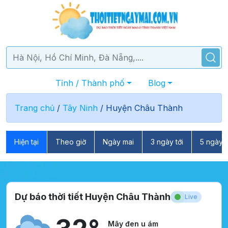
Tỉnh / Thành phố
Blog
Trang chủ
/
Tây Ninh
/
Huyện Châu Thành
Hiện tại
Theo giờ
Ngày mai
3 ngày tới
5 ngày t
Dự báo thời tiết Huyện Châu Thành
Live
Mây đen u ám