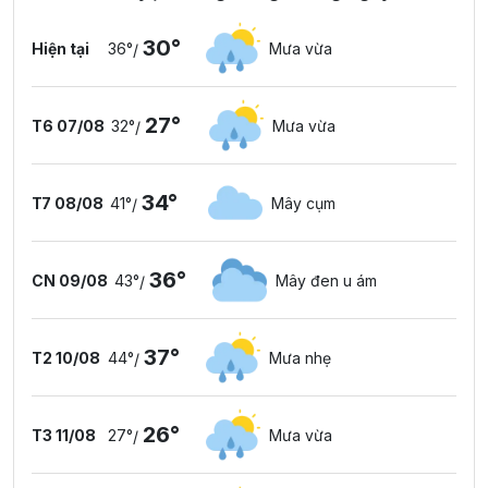
30°
Hiện tại
36°
Mưa vừa
/
27°
T6 07/08
32°
Mưa vừa
/
34°
T7 08/08
41°
Mây cụm
/
36°
CN 09/08
43°
Mây đen u ám
/
37°
T2 10/08
44°
Mưa nhẹ
/
26°
T3 11/08
27°
Mưa vừa
/