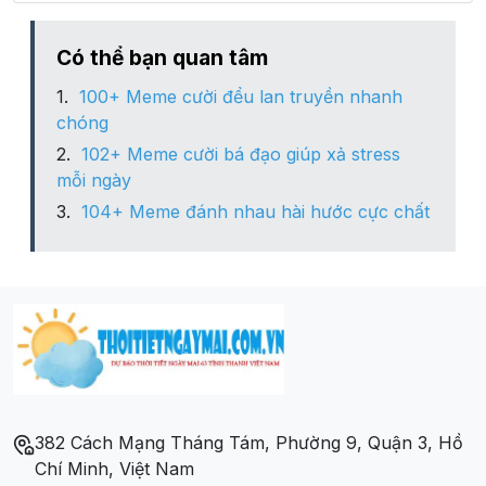
Xã Đông Hoàng
Có thể bạn quan tâm
100+ Meme cười đểu lan truyền nhanh
Xã Đông Hợp
chóng
102+ Meme cười bá đạo giúp xả stress
Xã Đông Kinh
mỗi ngày
104+ Meme đánh nhau hài hước cực chất
Xã Đông La
Xã Đông Phương
Xã Đông Quan
Xã Đông Quang
382 Cách Mạng Tháng Tám, Phường 9, Quận 3, Hồ
Xã Đông Sơn
Chí Minh, Việt Nam