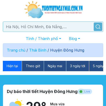
Tỉnh / Thành phố
Blog
Trang chủ
/
Thái Bình
/
Huyện Đông Hưng
Hiện tại
Theo giờ
Ngày mai
3 ngày tới
5 ngày t
Dự báo thời tiết Huyện Đông Hưng
Live
Mưa vừa