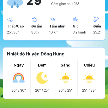
29°
Cảm giác như 36°.
Thấp/Cao
Độ ẩm
Tầm nhìn
Gió
Điểm ng
25°/30°
80%
10 km
3.2 km/h
25.2°
Nhiệt độ Huyện Đông Hưng
Ngày
Đêm
Sáng
Chiều
30°
/
30°
26°
/
25°
26°
/
25°
25°
/
28°