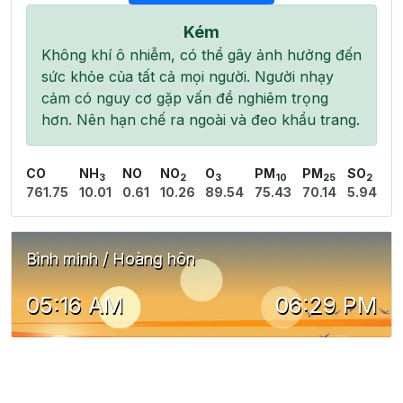
Kém
Không khí ô nhiễm, có thể gây ảnh hưởng đến
sức khỏe của tất cả mọi người. Người nhạy
cảm có nguy cơ gặp vấn đề nghiêm trọng
hơn. Nên hạn chế ra ngoài và đeo khẩu trang.
CO
NH
NO
NO
O
PM
PM
SO
3
2
3
10
25
2
761.75
10.01
0.61
10.26
89.54
75.43
70.14
5.94
Bình minh / Hoàng hôn
05:16 AM
06:29 PM