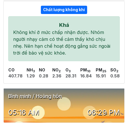
Chất lượng không khí
Khá
Không khí ở mức chấp nhận được. Nhóm
người nhạy cảm có thể cảm thấy khó chịu
nhẹ. Nên hạn chế hoạt động gắng sức ngoài
trời để bảo vệ sức khỏe.
CO
NH
NO
NO
O
PM
PM
SO
3
2
3
10
25
2
407.78
1.29
0.28
2.36
28.31
16.84
15.91
0.58
Bình minh / Hoàng hôn
05:16 AM
06:29 PM