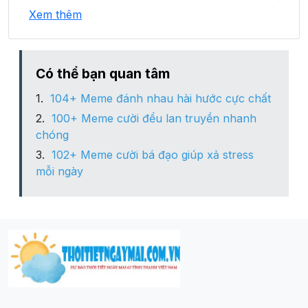
Xem thêm
Phường Tân Hương
Phường Tân Phú
Có thể bạn quan tâm
104+ Meme đánh nhau hài hước cực chất
Phường Thuận Thành
100+ Meme cười đểu lan truyền nhanh
chóng
Phường Trung Thành
102+ Meme cười bá đạo giúp xả stress
mỗi ngày
Xã Minh Đức
Xã Phúc Tân
Xã Phúc Thuận
Xã Thành Công