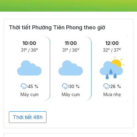
Thời tiết Phường Tiên Phong theo giờ
10:00
11:00
12:00
31°
/
36°
31°
/
36°
32°
/
37°
45 %
30 %
28 %
Mây cụm
Mây cụm
Mưa nhẹ
Thời tiết 48h