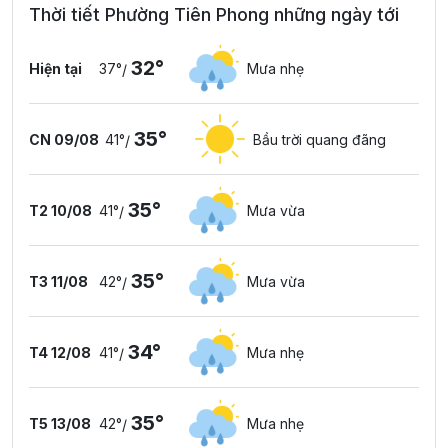
Thời tiết Phường Tiên Phong những ngày tới
32°
Hiện tại
37°
Mưa nhẹ
/
35°
CN 09/08
41°
Bầu trời quang đãng
/
35°
T2 10/08
41°
Mưa vừa
/
35°
T3 11/08
42°
Mưa vừa
/
34°
T4 12/08
41°
Mưa nhẹ
/
35°
T5 13/08
42°
Mưa nhẹ
/