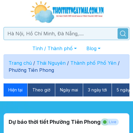
Tỉnh / Thành phố
Blog
Trang chủ
/
Thái Nguyên
/
Thành phố Phổ Yên
/
Phường Tiên Phong
Hiện tại
Theo giờ
Ngày mai
3 ngày tới
5 ngày t
Dự báo thời tiết Phường Tiên Phong
Live