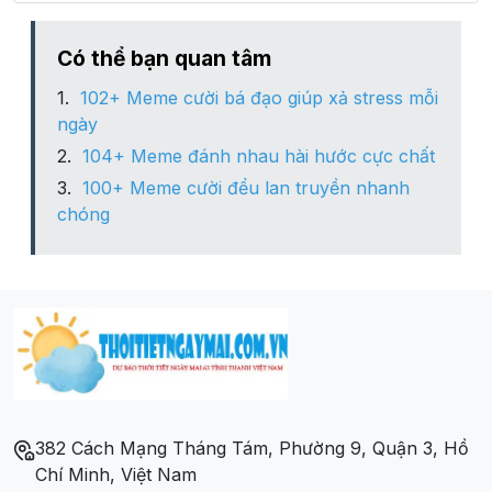
Xã Nga Phượng
Có thể bạn quan tâm
102+ Meme cười bá đạo giúp xả stress mỗi
Xã Nga Tân
ngày
104+ Meme đánh nhau hài hước cực chất
Xã Nga Thạch
100+ Meme cười đểu lan truyền nhanh
chóng
Xã Nga Thái
Xã Nga Thắng
Xã Nga Thanh
Xã Nga Thành
382 Cách Mạng Tháng Tám, Phường 9, Quận 3, Hồ
Xã Nga Thiện
Chí Minh, Việt Nam