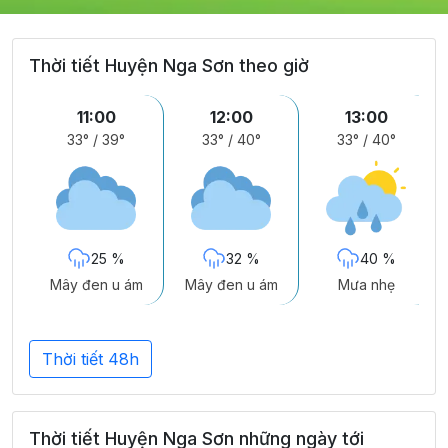
Thời tiết Huyện Nga Sơn theo giờ
11:00
12:00
13:00
33°
/
39°
33°
/
40°
33°
/
40°
25 %
32 %
40 %
Mây đen u ám
Mây đen u ám
Mưa nhẹ
Thời tiết 48h
Thời tiết Huyện Nga Sơn những ngày tới