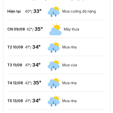
33°
Hiện tại
40°
Mưa cường độ nặng
/
35°
CN 09/08
42°
Mây thưa
/
34°
T2 10/08
41°
Mưa nhẹ
/
34°
T3 11/08
41°
Mưa vừa
/
35°
T4 12/08
42°
Mưa nhẹ
/
34°
T5 13/08
41°
Mưa nhẹ
/