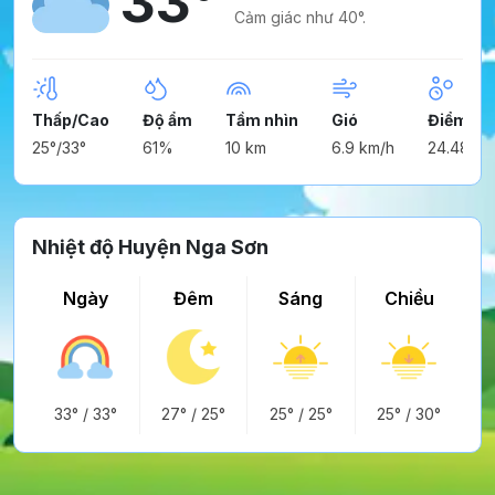
33°
Cảm giác như 40°.
Thấp/Cao
Độ ẩm
Tầm nhìn
Gió
Điểm ng
25°/33°
61%
10 km
6.9 km/h
24.48°
Nhiệt độ Huyện Nga Sơn
Ngày
Đêm
Sáng
Chiều
33°
/
33°
27°
/
25°
25°
/
25°
25°
/
30°