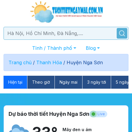
Tỉnh / Thành phố
Blog
Trang chủ
/
Thanh Hóa
/
Huyện Nga Sơn
Hiện tại
Theo giờ
Ngày mai
3 ngày tới
5 ngày t
Dự báo thời tiết Huyện Nga Sơn
Live
Mây đen u ám