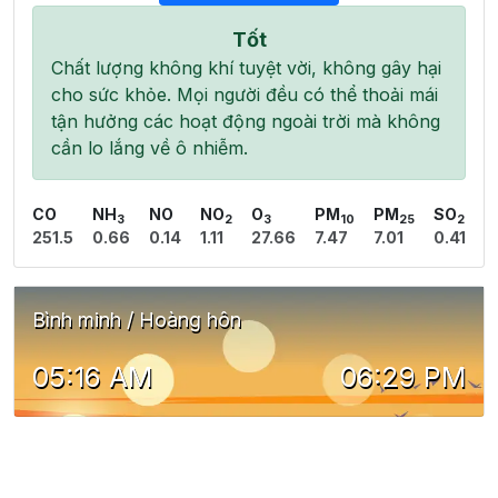
Tốt
Chất lượng không khí tuyệt vời, không gây hại
cho sức khỏe. Mọi người đều có thể thoải mái
tận hưởng các hoạt động ngoài trời mà không
cần lo lắng về ô nhiễm.
CO
NH
NO
NO
O
PM
PM
SO
3
2
3
10
25
2
251.5
0.66
0.14
1.11
27.66
7.47
7.01
0.41
Bình minh / Hoàng hôn
05:16 AM
06:29 PM