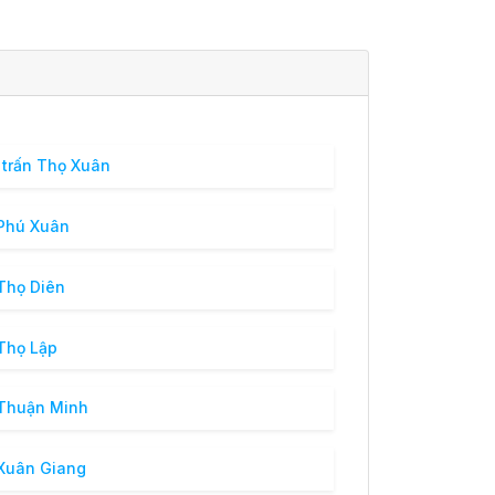
 trấn Thọ Xuân
Phú Xuân
Thọ Diên
Thọ Lập
Thuận Minh
Xuân Giang