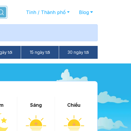
Tỉnh / Thành phố
Blog
gày tới
15 ngày tới
30 ngày tới
m
Sáng
Chiều