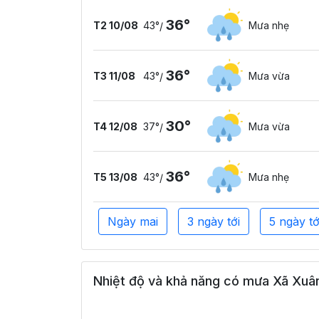
36°
T2 10/08
43°
Mưa nhẹ
/
36°
T3 11/08
43°
Mưa vừa
/
30°
T4 12/08
37°
Mưa vừa
/
36°
T5 13/08
43°
Mưa nhẹ
/
Ngày mai
3 ngày tới
5 ngày tớ
Nhiệt độ và khả năng có mưa Xã Xuân 