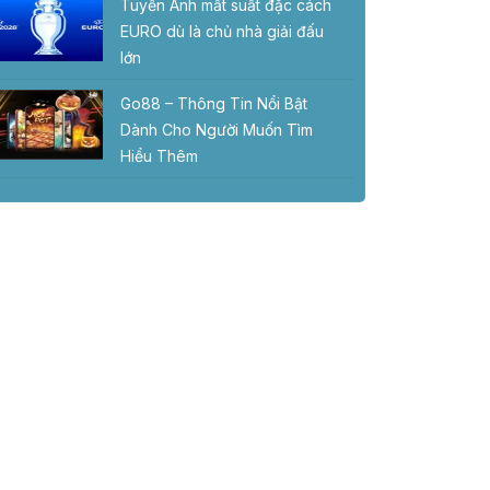
Tuyển Anh mất suất đặc cách
EURO dù là chủ nhà giải đấu
lớn
Go88 – Thông Tin Nổi Bật
Dành Cho Người Muốn Tìm
Hiểu Thêm