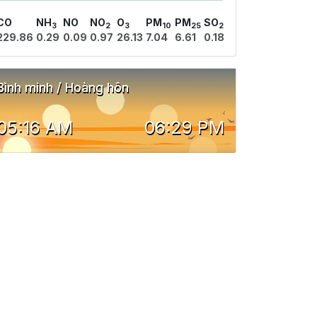
CO
NH
NO
NO
O
PM
PM
SO
3
2
3
10
25
2
229.86
0.29
0.09
0.97
26.13
7.04
6.61
0.18
Bình minh / Hoàng hôn
05:16 AM
06:29 PM