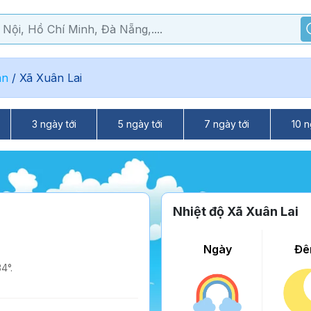
ân
/
Xã Xuân Lai
3 ngày tới
5 ngày tới
7 ngày tới
10 n
Nhiệt độ Xã Xuân Lai
Ngày
Đê
4°.