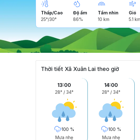
Thấp/Cao
Độ ẩm
Tầm nhìn
Gió
25°/30°
86%
10 km
5.1 k
Thời tiết Xã Xuân Lai theo giờ
13:00
14:00
28°
/
34°
28°
/
34°
100 %
100 %
Mưa nhẹ
Mưa nhẹ