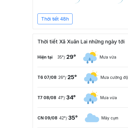
Thời tiết 48h
Thời tiết Xã Xuân Lai những ngày tới
29°
Hiện tại
35°
Mưa vừa
/
25°
T6 07/08
26°
Mưa cường độ
/
34°
T7 08/08
41°
Mưa vừa
/
35°
CN 09/08
42°
Mây cụm
/