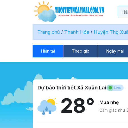
Trang chủ
/
Thanh Hóa
/
Huyện Thọ Xu
Hiện tại
Theo giờ
Ngày mai
Dự báo thời tiết Xã Xuân Lai
Live
28°
Mưa nhẹ
Cảm giác như 3