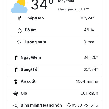
34°
Mây thưa
Cảm giác như 37°.
Thấp/Cao
36°/24°
Độ ẩm
46 %
Lượng mưa
0 mm
Ngày/Đêm
34°/26°
Sáng/Tối
25°/34°
Áp suất
1004 mmhg
Gió
3.01 km/h
Bình minh/Hoàng hôn
05:33
18:16