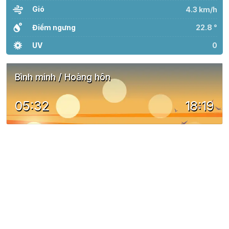
Gió
4.3 km/h
Điểm ngưng
22.8 °
UV
0
Bình minh / Hoàng hôn
05:32
18:19