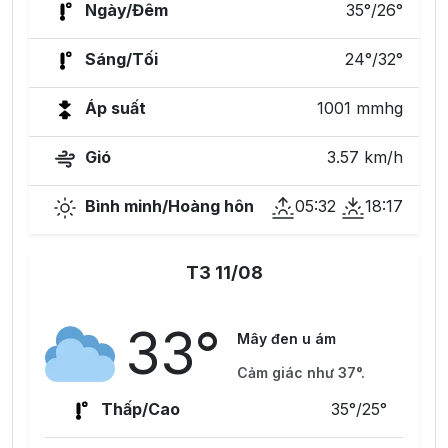
Ngày/Đêm
35°/26°
Sáng/Tối
24°/32°
Áp suất
1001 mmhg
Gió
3.57 km/h
Bình minh/Hoàng hôn
05:32
18:17
T3 11/08
33°
Mây đen u ám
Cảm giác như 37°.
Thấp/Cao
35°/25°