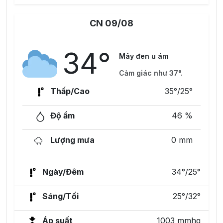
CN 09/08
34°
Mây đen u ám
Cảm giác như 37°.
Thấp/Cao
35°/25°
Độ ẩm
46 %
Lượng mưa
0 mm
Ngày/Đêm
34°/25°
Sáng/Tối
25°/32°
Áp suất
1003 mmhg