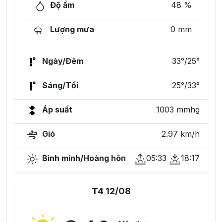
Độ ẩm
48 %
Lượng mưa
0 mm
Ngày/Đêm
33°/25°
Sáng/Tối
25°/33°
Áp suất
1003 mmhg
Gió
2.97 km/h
Bình minh/Hoàng hôn
05:33
18:17
T4 12/08