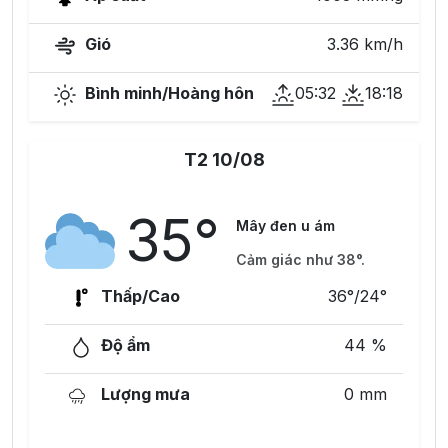
Gió
3.36 km/h
Bình minh/Hoàng hôn
05:32
18:18
T2 10/08
35°
Mây đen u ám
Cảm giác như 38°.
Thấp/Cao
36°/24°
Độ ẩm
44 %
Lượng mưa
0 mm