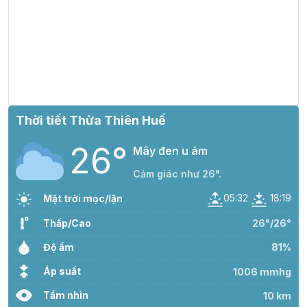
Thời tiết Thừa Thiên Huế
26°
Mây đen u ám
Cảm giác như 26°.
05:32
18:19
Mặt trời mọc/lặn
Thấp/Cao
26°/26°
Độ ẩm
81%
Áp suất
1006 mmhg
Tầm nhìn
10 km