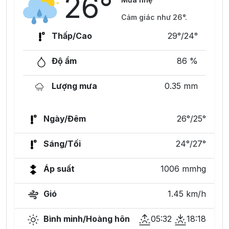
26°
Cảm giác như 26°.
Thấp/Cao
29°/24°
Độ ẩm
86 %
Lượng mưa
0.35 mm
Ngày/Đêm
26°/25°
Sáng/Tối
24°/27°
Áp suất
1006 mmhg
Gió
1.45 km/h
Bình minh/Hoàng hôn
05:32
18:18