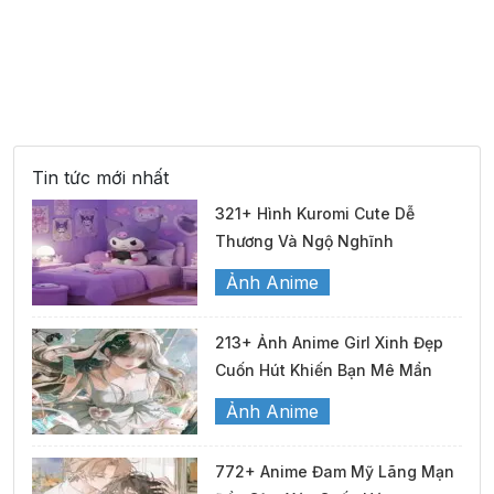
30°
11:00
27°
Mưa nhẹ
/
27°
12:00
26°
Mưa nhẹ
/
Tin tức mới nhất
27°
13:00
26°
Mây đen u ám
/
321+ Hình Kuromi Cute Dễ
Thương Và Ngộ Nghĩnh
27°
Ảnh Anime
14:00
27°
Mây đen u ám
/
213+ Ảnh Anime Girl Xinh Đẹp
30°
15:00
28°
Mây đen u ám
/
Cuốn Hút Khiến Bạn Mê Mẩn
Ảnh Anime
29°
16:00
27°
Mưa nhẹ
/
772+ Anime Đam Mỹ Lãng Mạn