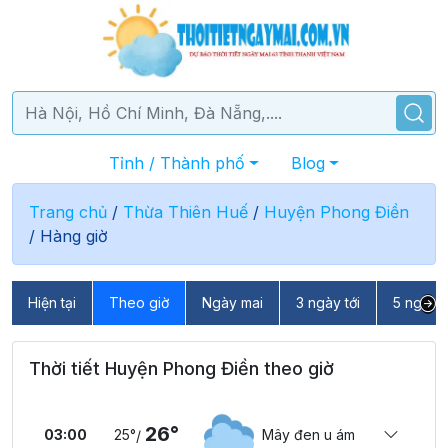
Tỉnh / Thành phố
Blog
Trang chủ
/
Thừa Thiên Huế
/
Huyện Phong Điền
/
Hàng giờ
Hiện tại
Theo giờ
Ngày mai
3 ngày tới
5 ngày t
Thời tiết Huyện Phong Điền theo giờ
26°
03:00
25°
Mây đen u ám
/