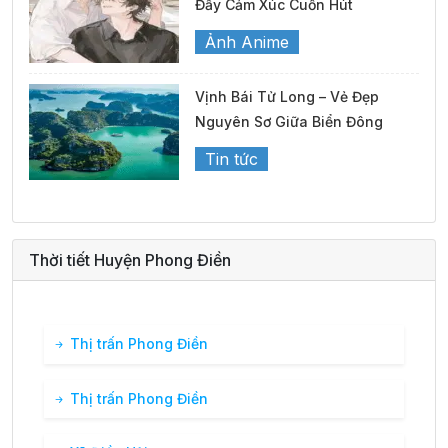
Đầy Cảm Xúc Cuốn Hút
27°
17:00
26°
Mưa nhẹ
/
Ảnh Anime
27°
18:00
27°
Mây đen u ám
/
Vịnh Bái Tử Long – Vẻ Đẹp
Nguyên Sơ Giữa Biển Đông
Tin tức
29°
19:00
27°
Mây đen u ám
/
30°
20:00
28°
Mây đen u ám
/
Thời tiết Huyện Phong Điền
30°
21:00
28°
Mây đen u ám
/
Thị trấn Phong Điền
30°
22:00
28°
Mây đen u ám
/
Thị trấn Phong Điền
29°
23:00
27°
Mây đen u ám
/