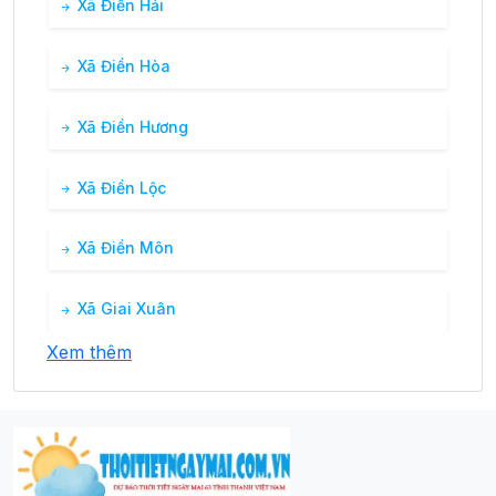
Xã Điền Hải
CN 09/08
Xã Điền Hòa
30°
00:00
27°
Mây đen u ám
/
Xã Điền Hương
30°
01:00
28°
Mây đen u ám
/
Xã Điền Lộc
Xã Điền Môn
30°
02:00
28°
Mây đen u ám
/
Xã Giai Xuân
Xem thêm
Xã Mỹ Khánh
Xã Nhơn Ái
Xã Nhơn Nghĩa