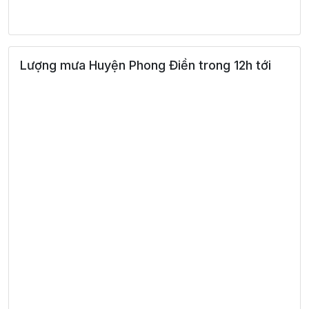
27°
16:00
26°
Mưa nhẹ
/
27°
17:00
26°
Mưa nhẹ
/
Lượng mưa Huyện Phong Điền trong 12h tới
26°
18:00
25°
Mưa nhẹ
/
26°
19:00
25°
Mây đen u ám
/
26°
20:00
25°
Mây đen u ám
/
26°
21:00
25°
Mây đen u ám
/
26°
22:00
25°
Mây đen u ám
/