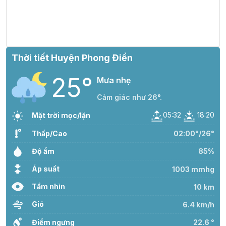
26°
23:00
25°
Mây đen u ám
/
T7 08/08
Thời tiết Huyện Phong Điền
25°
26°
00:00
25°
Mây đen u ám
Mưa nhẹ
/
Cảm giác như 26°.
26°
05:32
18:20
01:00
26°
Mây đen u ám
Mặt trời mọc/lặn
/
Thấp/Cao
02:00°/26°
26°
Độ ẩm
02:00
26°
Mây đen u ám
85%
/
Áp suất
1003 mmhg
29°
Tầm nhìn
10 km
03:00
27°
Mây đen u ám
/
Gió
6.4 km/h
29°
Điểm ngưng
22.6 °
04:00
27°
Mây đen u ám
/