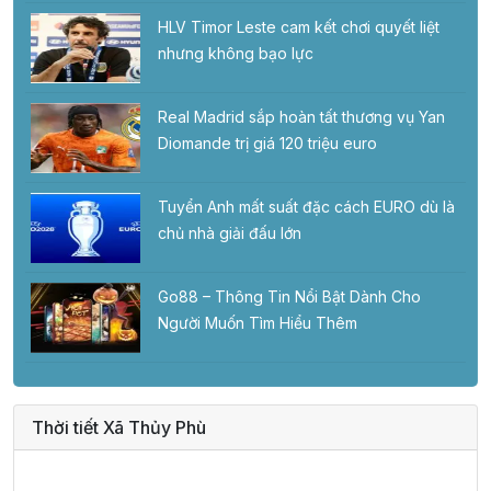
HLV Timor Leste cam kết chơi quyết liệt
nhưng không bạo lực
Real Madrid sắp hoàn tất thương vụ Yan
Diomande trị giá 120 triệu euro
Tuyển Anh mất suất đặc cách EURO dù là
chủ nhà giải đấu lớn
Go88 – Thông Tin Nổi Bật Dành Cho
Người Muốn Tìm Hiểu Thêm
Thời tiết Xã Thủy Phù