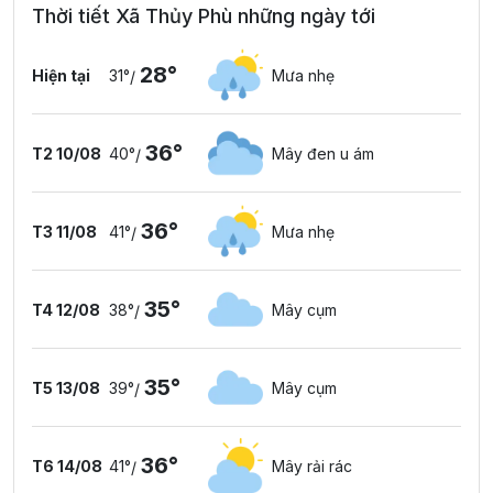
Thời tiết Xã Thủy Phù những ngày tới
28°
Hiện tại
31°
Mưa nhẹ
/
36°
T2 10/08
40°
Mây đen u ám
/
36°
T3 11/08
41°
Mưa nhẹ
/
35°
T4 12/08
38°
Mây cụm
/
35°
T5 13/08
39°
Mây cụm
/
36°
T6 14/08
41°
Mây rải rác
/