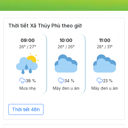
Thời tiết Xã Thủy Phù theo giờ
09:00
10:00
11:00
26°
/
27°
26°
/
26°
28°
/
31°
38 %
34 %
23 %
Mưa nhẹ
Mây đen u ám
Mây đen u ám
Thời tiết 48h