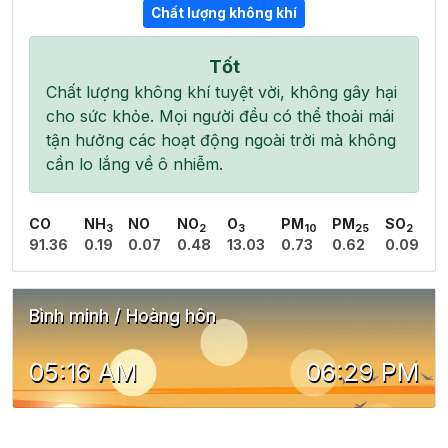
Chất lượng không khí
Tốt
Chất lượng không khí tuyệt vời, không gây hại
cho sức khỏe. Mọi người đều có thể thoải mái
tận hưởng các hoạt động ngoài trời mà không
cần lo lắng về ô nhiễm.
CO
NH
NO
NO
O
PM
PM
SO
3
2
3
10
25
2
91.36
0.19
0.07
0.48
13.03
0.73
0.62
0.09
Bình minh / Hoàng hôn
05:16 AM
06:29 PM