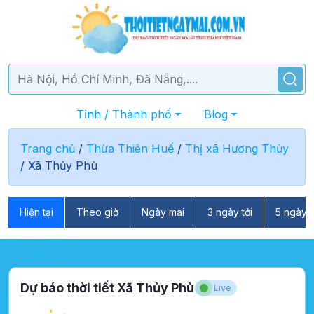
Tỉnh / Thành phố
Blog
Trang chủ
/
Thừa Thiên Huế
/
Thị xã Hương Thủy
/
Xã Thủy Phù
Hiện tại
Theo giờ
Ngày mai
3 ngày tới
5 ngày t
Dự báo thời tiết Xã Thủy Phù
Live