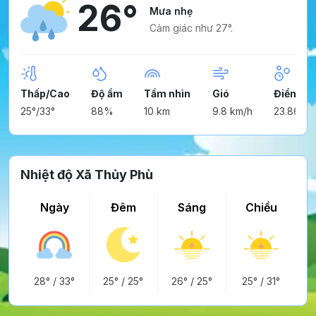
26°
Mưa nhẹ
Cảm giác như 27°.
Thấp/Cao
Độ ẩm
Tầm nhìn
Gió
Điểm ng
25°/33°
88%
10 km
9.8 km/h
23.86°
Nhiệt độ Xã Thủy Phù
Ngày
Đêm
Sáng
Chiều
28°
/
33°
25°
/
25°
26°
/
25°
25°
/
31°