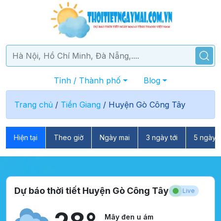
Tỉnh / Thành phố
Blog
Trang chủ
/
Tiền Giang
/
Huyện Gò Công Tây
Hiện tại
Theo giờ
Ngày mai
3 ngày tới
5 ngày t
Dự báo thời tiết Huyện Gò Công Tây
Live
Mây đen u ám