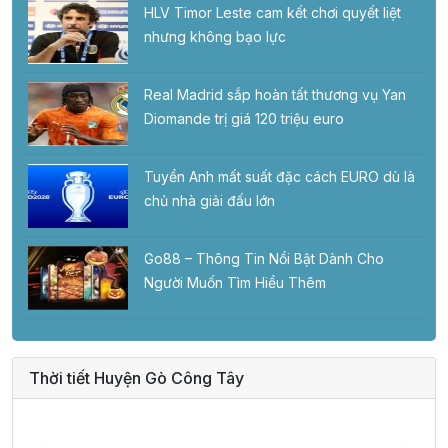
HLV Timor Leste cam kết chơi quyết liệt
nhưng không bạo lực
Real Madrid sắp hoàn tất thương vụ Yan
Diomande trị giá 120 triệu euro
Tuyển Anh mất suất đặc cách EURO dù là
chủ nhà giải đấu lớn
Go88 – Thông Tin Nổi Bật Dành Cho
Người Muốn Tìm Hiểu Thêm
Thời tiết Huyện Gò Công Tây