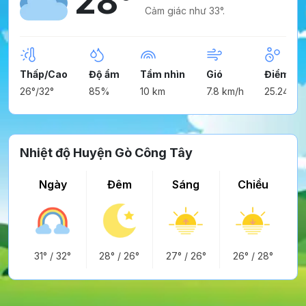
28°
Cảm giác như 33°.
Thấp/Cao
Độ ẩm
Tầm nhìn
Gió
Điểm ng
26°/32°
85%
10 km
7.8 km/h
25.24°
Nhiệt độ Huyện Gò Công Tây
Ngày
Đêm
Sáng
Chiều
31°
/
32°
28°
/
26°
27°
/
26°
26°
/
28°