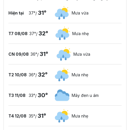
31°
Hiện tại
37°
Mưa vừa
/
32°
T7 08/08
37°
Mưa nhẹ
/
31°
CN 09/08
36°
Mưa vừa
/
32°
T2 10/08
36°
Mưa nhẹ
/
30°
T3 11/08
33°
Mây đen u ám
/
31°
T4 12/08
35°
Mưa nhẹ
/