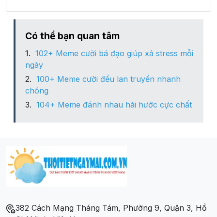
Xã Thành Công
Xã Thạnh Nhựt
Có thể bạn quan tâm
102+ Meme cười bá đạo giúp xả stress mỗi
Xã Thạnh Trị
ngày
100+ Meme cười đểu lan truyền nhanh
Xã Vĩnh Hựu
chóng
104+ Meme đánh nhau hài hước cực chất
Xã Yên Luông
382 Cách Mạng Tháng Tám, Phường 9, Quận 3, Hồ