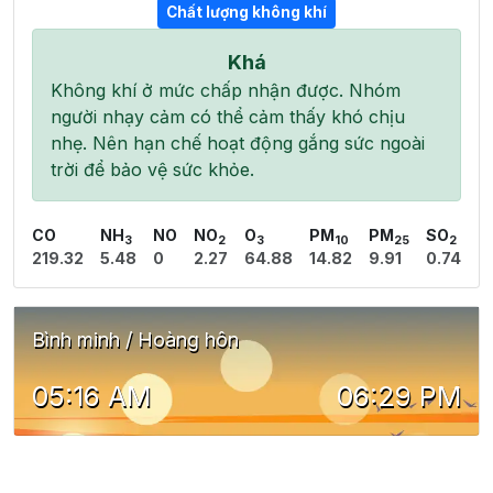
Chất lượng không khí
Khá
Không khí ở mức chấp nhận được. Nhóm
người nhạy cảm có thể cảm thấy khó chịu
nhẹ. Nên hạn chế hoạt động gắng sức ngoài
trời để bảo vệ sức khỏe.
CO
NH
NO
NO
O
PM
PM
SO
3
2
3
10
25
2
219.32
5.48
0
2.27
64.88
14.82
9.91
0.74
Bình minh / Hoàng hôn
05:16 AM
06:29 PM