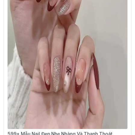
599+ Mẫu Nail Đẹp Nhẹ Nhàng Và Thanh Thoát