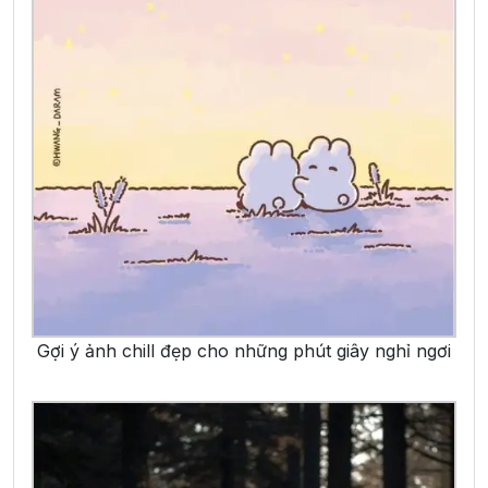
Gợi ý ảnh chill đẹp cho những phút giây nghỉ ngơi