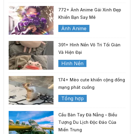
772+ Ảnh Anime Gái Xinh Đẹp
Khiến Bạn Say Mê
Ảnh Anime
391+ Hình Nền Vô Tri Tối Giản
Và Hiện Đại
Hình Nền
174+ Mèo cute khiến cộng đồng
mạng phát cuồng
Tổng hợp
Cầu Bàn Tay Đà Nẵng – Biểu
Tượng Du Lịch Độc Đáo Của
Miền Trung