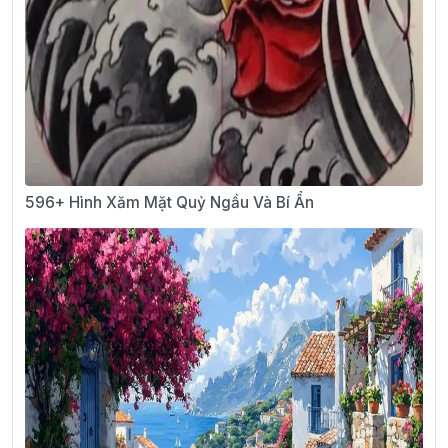
596+ Hình Xăm Mặt Quỷ Ngầu Và Bí Ẩn