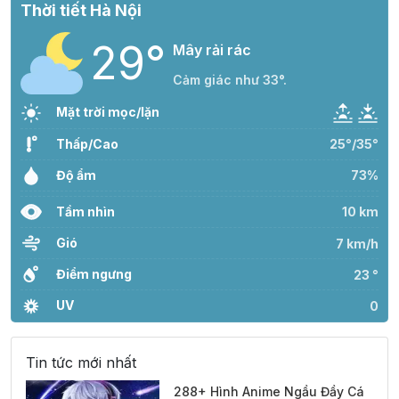
Thời tiết Hà Nội
29°
Mây rải rác
Cảm giác như 33°.
Mặt trời mọc/lặn
Thấp/Cao
25°/35°
Độ ẩm
73%
Tầm nhìn
10 km
Gió
7 km/h
Điểm ngưng
23 °
UV
0
Tin tức mới nhất
288+ Hình Anime Ngầu Đầy Cá