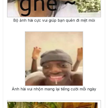
Bộ ảnh hài cực vui giúp bạn quên đi mệt mỏi
Ảnh hài vui nhộn mang lại tiếng cười mỗi ngày