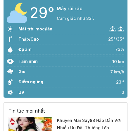
29°
Mây rải rác
Cảm giác như 33°.
Mặt trời mọc/lặn
Thấp/Cao
25°/35°
Độ ẩm
73%
Tầm nhìn
10 km
Gió
7 km/h
Điểm ngưng
23 °
UV
0
Tin tức mới nhất
Khuyến Mãi Say88 Hấp Dẫn Với
Nhiều Ưu Đãi Thưởng Lớn