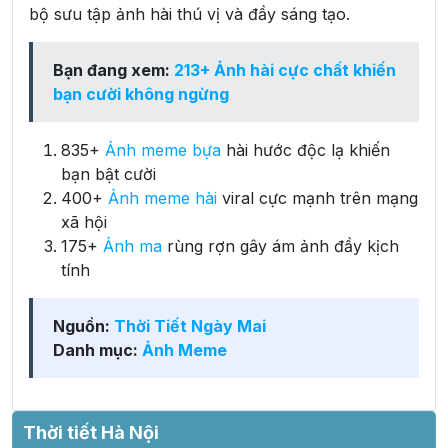
bộ sưu tập ảnh hài thú vị và đầy sáng tạo.
Bạn đang xem:
213+ Ảnh hài cực chất khiến
bạn cười không ngừng
835+
Ảnh meme bựa
hài hước độc lạ khiến
bạn bật cười
400+
Ảnh meme hài
viral cực mạnh trên mạng
xã hội
175+
Ảnh ma
rùng rợn gây ám ảnh đầy kịch
tính
Nguồn:
Thời Tiết Ngày Mai
Danh mục:
Ảnh Meme
Thời tiết Hà Nội