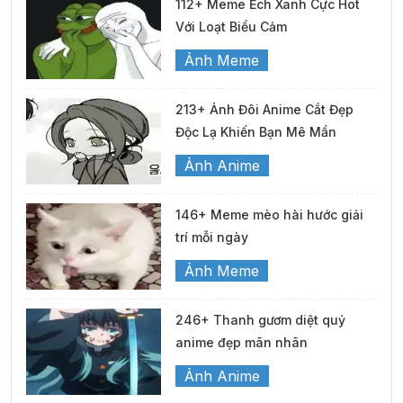
112+ Meme Ếch Xanh Cực Hot
Với Loạt Biểu Cảm
Ảnh Meme
213+ Ảnh Đôi Anime Cắt Đẹp
Độc Lạ Khiến Bạn Mê Mẩn
Ảnh Anime
146+ Meme mèo hài hước giải
trí mỗi ngày
Ảnh Meme
246+ Thanh gươm diệt quỷ
anime đẹp mãn nhãn
Ảnh Anime