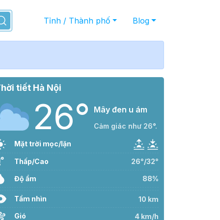
Tỉnh / Thành phố
Blog
hời tiết Hà Nội
26°
Mây đen u ám
Cảm giác như 26°.
Mặt trời mọc/lặn
Thấp/Cao
26°/32°
Độ ẩm
88%
Tầm nhìn
10 km
Gió
4 km/h