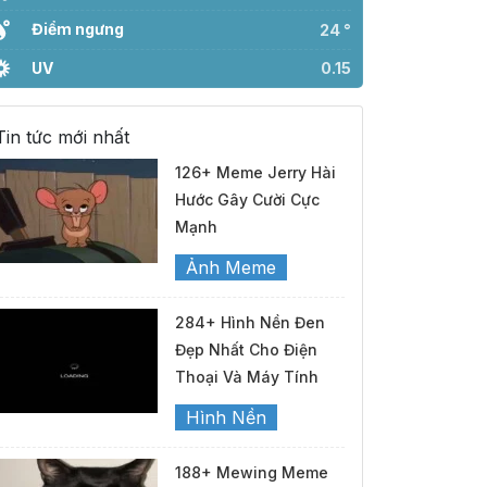
Điểm ngưng
24 °
UV
0.15
Tin tức mới nhất
126+ Meme Jerry Hài
Hước Gây Cười Cực
Mạnh
Ảnh Meme
284+ Hình Nền Đen
Đẹp Nhất Cho Điện
Thoại Và Máy Tính
Hình Nền
188+ Mewing Meme