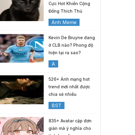
Cực Hot Khiến Cộng
Đồng Thích Thú
Ảnh Meme
Kevin De Bruyne đang
ở CLB nào? Phong độ
hiện tại ra sao?
A
526+ Ảnh mạng hot
trend mới nhất được
chia sẻ nhiều
BST
835+ Avatar cặp đơn
giản mà ý nghĩa cho