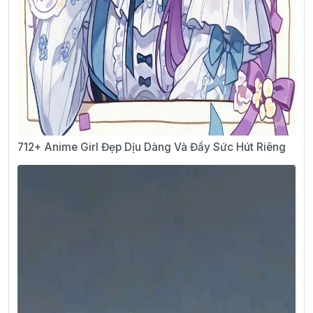
712+ Anime Girl Đẹp Dịu Dàng Và Đầy Sức Hút Riêng