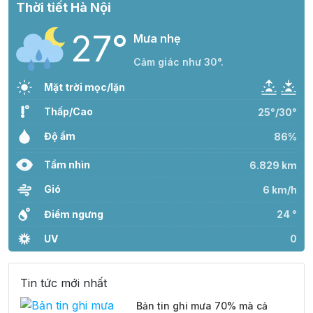
Thời tiết Hà Nội
27°
Mưa nhẹ
Cảm giác như 30°.
Mặt trời mọc/lặn
Thấp/Cao
25°/30°
Độ ẩm
86%
Tầm nhìn
6.829 km
Gió
6 km/h
Điểm ngưng
24 °
UV
0
Tin tức mới nhất
Bản tin ghi mưa 70% mà cả