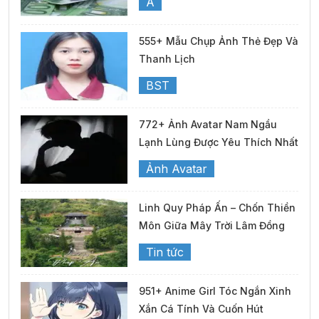
A
555+ Mẫu Chụp Ảnh Thẻ Đẹp Và
Thanh Lịch
BST
772+ Ảnh Avatar Nam Ngầu
Lạnh Lùng Được Yêu Thích Nhất
Ảnh Avatar
Linh Quy Pháp Ấn – Chốn Thiền
Môn Giữa Mây Trời Lâm Đồng
Tin tức
951+ Anime Girl Tóc Ngắn Xinh
Xắn Cá Tính Và Cuốn Hút