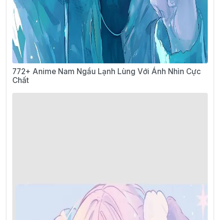
772+ Anime Nam Ngầu Lạnh Lùng Với Ánh Nhìn Cực
Chất