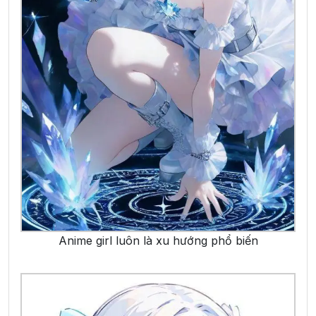
Anime girl luôn là xu hướng phổ biến