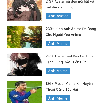
213+ Avatar nữ đẹp nổi bật với
nét dịu dàng cuốn hút
Ảnh Avatar
233+ Hình Ảnh Anime Đa Dạng
Cho Người Yêu Anime
Ảnh Anime
741+ Anime Bad Boy Cá Tính
Lạnh Lùng Đầy Cuốn Hút
Ảnh Anime
186+ Messi Meme Khi Huyền
Thoại Cũng Tấu Hài
Ảnh Meme