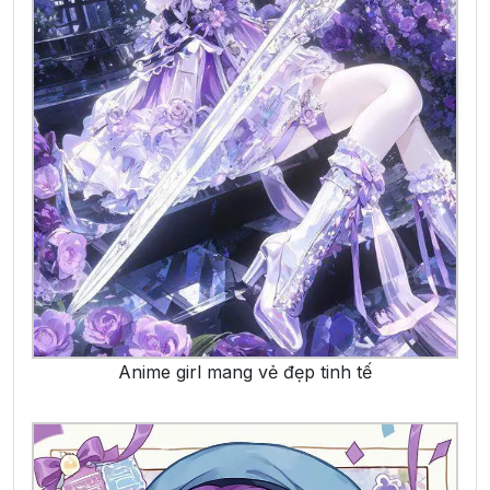
Anime girl mang vẻ đẹp tinh tế