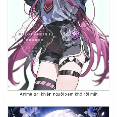
Anime girl khiến người xem khó rời mắt