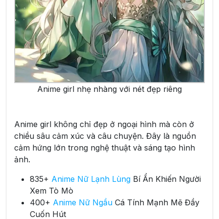
Anime girl nhẹ nhàng với nét đẹp riêng
Anime girl không chỉ đẹp ở ngoại hình mà còn ở
chiều sâu cảm xúc và câu chuyện. Đây là nguồn
cảm hứng lớn trong nghệ thuật và sáng tạo hình
ảnh.
835+
Anime Nữ Lạnh Lùng
Bí Ẩn Khiến Người
Xem Tò Mò
400+
Anime Nữ Ngầu
Cá Tính Mạnh Mẽ Đầy
Cuốn Hút