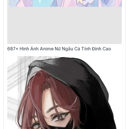
687+ Hình Ảnh Anime Nữ Ngầu Cá Tính Đỉnh Cao