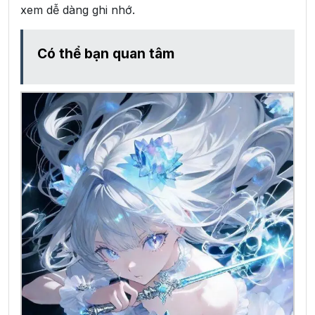
xem dễ dàng ghi nhớ.
Có thể bạn quan tâm