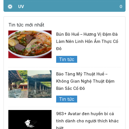
UV
0
Tin tức mới nhất
Bún Bò Huế – Hương Vị Đậm Đà
Làm Nên Linh Hồn Ẩm Thực Cố
Đô
Tin tức
Bảo Tàng Mỹ Thuật Huế –
Không Gian Nghệ Thuật Đậm
Bản Sắc Cố Đô
Tin tức
963+ Avatar đen huyền bí cá
tính dành cho người thích khác
biệt