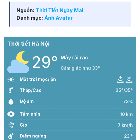
Nguồn:
Thời Tiết Ngày Mai
Danh mục:
Ảnh Avatar
Thời tiết Hà Nội
29°
Mây rải rác
Cảm giác như 33°.
Mặt trời mọc/lặn
Thấp/Cao
25°/35°
Độ ẩm
73%
Tầm nhìn
10 km
Gió
7 km/h
Điểm ngưng
23 °