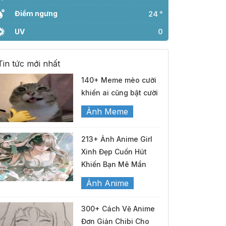
Điểm ngưng
24 °
UV
0
Tin tức mới nhất
140+ Meme mèo cười
khiến ai cũng bật cười
Ảnh Meme
213+ Ảnh Anime Girl
Xinh Đẹp Cuốn Hút
Khiến Bạn Mê Mẩn
Ảnh Anime
300+ Cách Vẽ Anime
Đơn Giản Chibi Cho