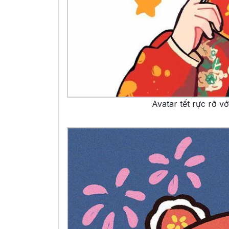
Avatar tết rực rỡ vớ