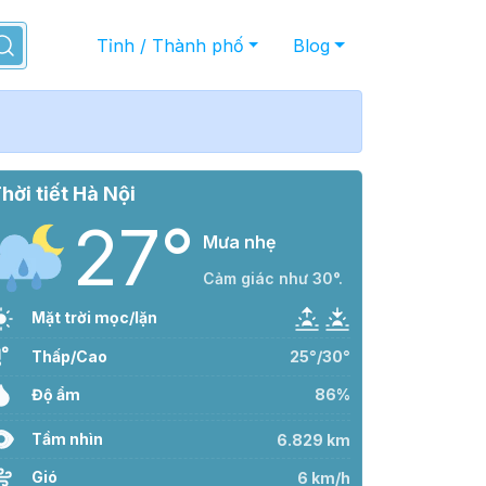
Tỉnh / Thành phố
Blog
hời tiết Hà Nội
27°
Mưa nhẹ
Cảm giác như 30°.
Mặt trời mọc/lặn
Thấp/Cao
25°/30°
Độ ẩm
86%
Tầm nhìn
6.829 km
Gió
6 km/h