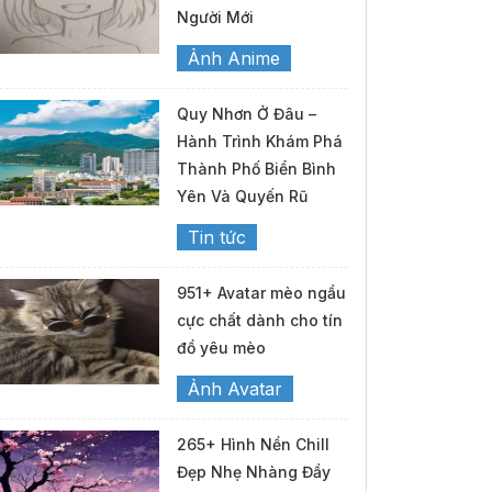
Người Mới
Ảnh Anime
Quy Nhơn Ở Đâu –
Hành Trình Khám Phá
Thành Phố Biển Bình
Yên Và Quyến Rũ
Tin tức
951+ Avatar mèo ngầu
cực chất dành cho tín
đồ yêu mèo
Ảnh Avatar
265+ Hình Nền Chill
Đẹp Nhẹ Nhàng Đầy