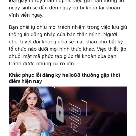
loại giấy tờ tùy thân hợp lệ. Việc gian lận thông tin
ngày sinh sẽ dẫn đến nguy cơ bị khóa tài khoản
vĩnh viễn ngay.
Bạn phải tự chịu mọi trách nhiệm trong việc lưu giữ
thông tin đăng nhập của bản thân mình. Người
chơi tuyệt đối không chia sẻ mật khẩu cho bất kỳ
tổ chức nào dưới mọi hình thức khác. Việc thiết lập
chuỗi mật mã phức tạp giúp tài khoản của bạn
tránh được những rủi ro lớn.
Khắc phục lỗi đăng ký hello88 thường gặp thời
điểm hiện nay