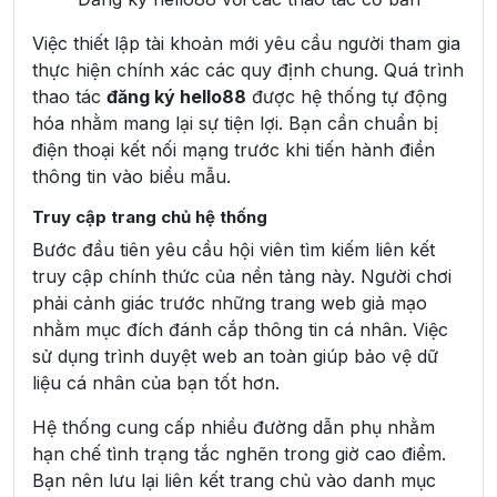
Việc thiết lập tài khoản mới yêu cầu người tham gia
thực hiện chính xác các quy định chung. Quá trình
thao tác
đăng ký hello88
được hệ thống tự động
hóa nhằm mang lại sự tiện lợi. Bạn cần chuẩn bị
điện thoại kết nối mạng trước khi tiến hành điền
thông tin vào biểu mẫu.
Truy cập trang chủ hệ thống
Bước đầu tiên yêu cầu hội viên tìm kiếm liên kết
truy cập chính thức của nền tảng này. Người chơi
phải cảnh giác trước những trang web giả mạo
nhằm mục đích đánh cắp thông tin cá nhân. Việc
sử dụng trình duyệt web an toàn giúp bảo vệ dữ
liệu cá nhân của bạn tốt hơn.
Hệ thống cung cấp nhiều đường dẫn phụ nhằm
hạn chế tình trạng tắc nghẽn trong giờ cao điểm.
Bạn nên lưu lại liên kết trang chủ vào danh mục