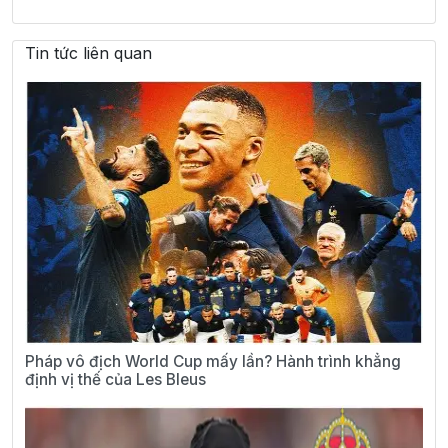
Tin tức liên quan
Pháp vô địch World Cup mấy lần? Hành trình khẳng
định vị thế của Les Bleus