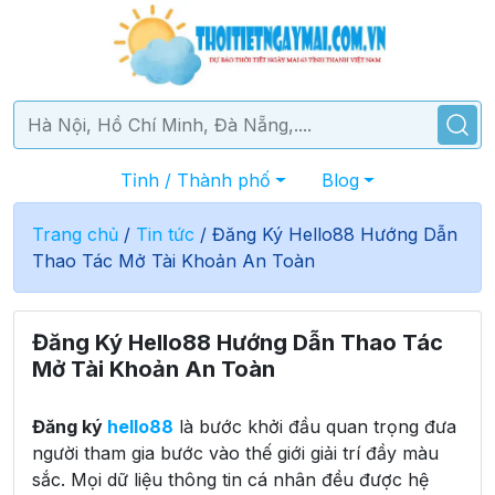
Tỉnh / Thành phố
Blog
Trang chủ
/
Tin tức
/
Đăng Ký Hello88 Hướng Dẫn
Thao Tác Mở Tài Khoản An Toàn
Đăng Ký Hello88 Hướng Dẫn Thao Tác
Mở Tài Khoản An Toàn
Đăng ký
hello88
là bước khởi đầu quan trọng đưa
người tham gia bước vào thế giới giải trí đầy màu
sắc. Mọi dữ liệu thông tin cá nhân đều được hệ