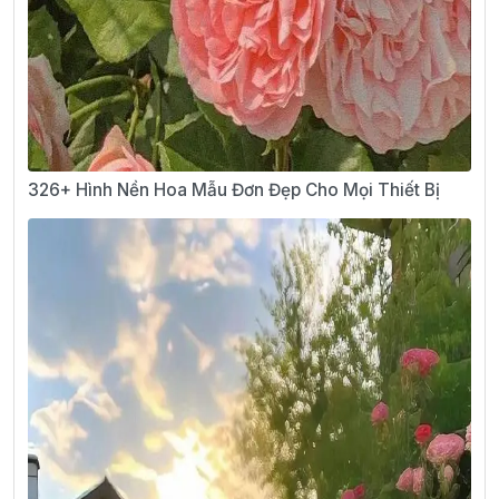
326+ Hình Nền Hoa Mẫu Đơn Đẹp Cho Mọi Thiết Bị