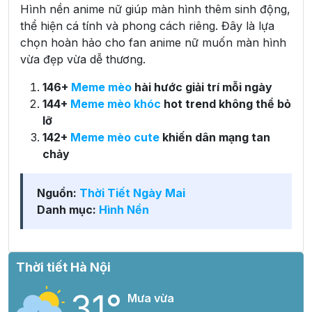
Hình nền anime nữ giúp màn hình thêm sinh động,
thể hiện cá tính và phong cách riêng. Đây là lựa
chọn hoàn hảo cho fan anime nữ muốn màn hình
vừa đẹp vừa dễ thương.
146+
Meme mèo
hài hước giải trí mỗi ngày
144+
Meme mèo khóc
hot trend không thể bỏ
lỡ
142+
Meme mèo cute
khiến dân mạng tan
chảy
Nguồn:
Thời Tiết Ngày Mai
Danh mục:
Hình Nền
Thời tiết Hà Nội
31°
Mưa vừa