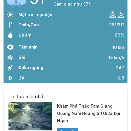
Cảm giác như 37°.
Mặt trời mọc/lặn
Thấp/Cao
25°/31°
Độ ẩm
69%
Tầm nhìn
10 km
Gió
15 km/h
Điểm ngưng
24 °
UV
6.8
Tin tức mới nhất
Khám Phá Thác Tam Giang
Quảng Nam Hoang Sơ Giữa Đại
Ngàn