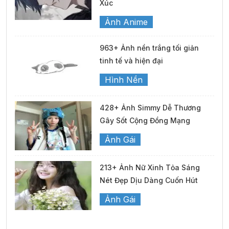
Xúc
Ảnh Anime
963+ Ảnh nền trắng tối giản
tinh tế và hiện đại
Hình Nền
428+ Ảnh Simmy Dễ Thương
Gây Sốt Cộng Đồng Mạng
Ảnh Gái
213+ Ảnh Nữ Xinh Tỏa Sáng
Nét Đẹp Dịu Dàng Cuốn Hút
Ảnh Gái