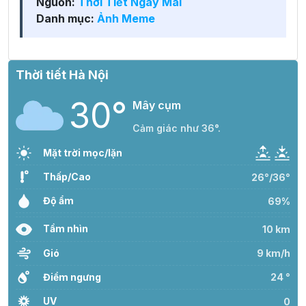
Nguồn:
Thời Tiết Ngày Mai
Danh mục:
Ảnh Meme
Thời tiết Hà Nội
30°
Mây cụm
Cảm giác như 36°.
Mặt trời mọc/lặn
Thấp/Cao
26°/36°
Độ ẩm
69%
Tầm nhìn
10 km
Gió
9 km/h
Điểm ngưng
24 °
UV
0