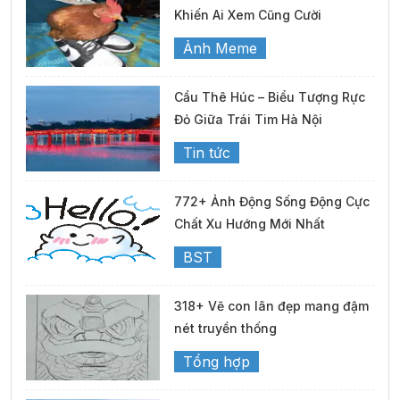
Khiến Ai Xem Cũng Cười
Ảnh Meme
Cầu Thê Húc – Biểu Tượng Rực
Đỏ Giữa Trái Tim Hà Nội
Tin tức
772+ Ảnh Động Sống Động Cực
Chất Xu Hướng Mới Nhất
BST
318+ Vẽ con lân đẹp mang đậm
nét truyền thống
Tổng hợp