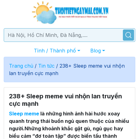
Tỉnh / Thành phố
Blog
Trang chủ
/
Tin tức
/
238+ Sleep meme vui nhộn
lan truyền cực mạnh
238+ Sleep meme vui nhộn lan truyền
cực mạnh
Sleep meme
là những hình ảnh hài hước xoay
quanh trạng thái buồn ngủ quen thuộc của nhiều
người.Những khoảnh khắc gật gù, ngủ gục hay
biểu cảm “đơ toàn tập” được biến tấu thành