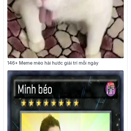
146+ Meme mèo hài hước giải trí mỗi ngày