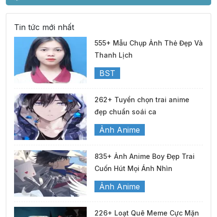
Tin tức mới nhất
555+ Mẫu Chụp Ảnh Thẻ Đẹp Và
Thanh Lịch
BST
262+ Tuyển chọn trai anime
đẹp chuẩn soái ca
Ảnh Anime
835+ Ảnh Anime Boy Đẹp Trai
Cuốn Hút Mọi Ánh Nhìn
Ảnh Anime
226+ Loạt Quê Meme Cực Mặn