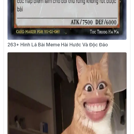
263+ Hình Lá Bài Meme Hài Hước Và Độc Đáo