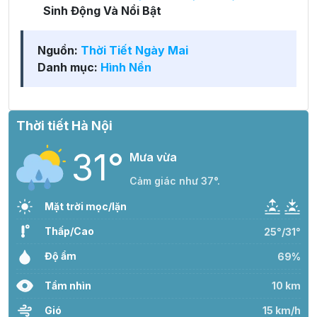
Sinh Động Và Nổi Bật
Nguồn:
Thời Tiết Ngày Mai
Danh mục:
Hình Nền
Thời tiết Hà Nội
31°
Mưa vừa
Cảm giác như 37°.
Mặt trời mọc/lặn
Thấp/Cao
25°/31°
Độ ẩm
69%
Tầm nhìn
10 km
Gió
15 km/h