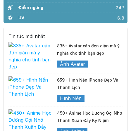
Điểm ngưng
24 °
UV
6.8
Tin tức mới nhất
835+ Avatar cặp đơn giản mà ý
nghĩa cho tình bạn đẹp
Ảnh Avatar
659+ Hình Nền iPhone Đẹp Và
Thanh Lịch
Hình Nền
450+ Anime Học Đường Gợi Nhớ
Thanh Xuân Đầy Kỷ Niệm