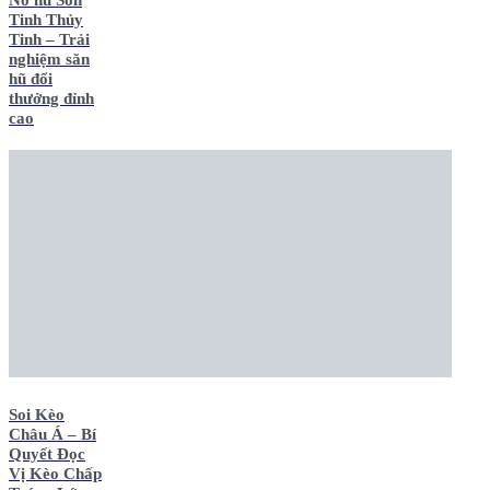
Tinh Thủy
Tinh – Trải
nghiệm săn
hũ đổi
thưởng đỉnh
cao
Soi Kèo
Châu Á – Bí
Quyết Đọc
Vị Kèo Chấp