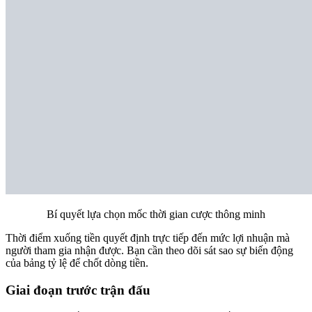
Bí quyết lựa chọn mốc thời gian cược thông minh
Thời điểm xuống tiền quyết định trực tiếp đến mức lợi nhuận mà
người tham gia nhận được. Bạn cần theo dõi sát sao sự biến động
của bảng tỷ lệ để chốt dòng tiền.
Giai đoạn trước trận đấu