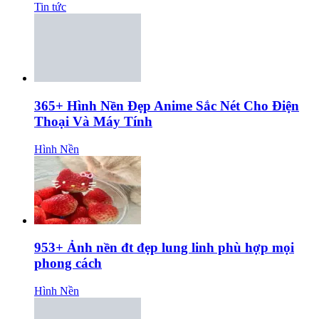
Tin tức
365+ Hình Nền Đẹp Anime Sắc Nét Cho Điện
Thoại Và Máy Tính
Hình Nền
953+ Ảnh nền đt đẹp lung linh phù hợp mọi
phong cách
Hình Nền