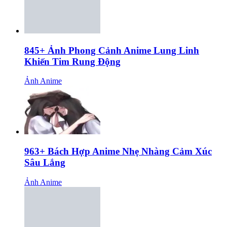
845+ Ảnh Phong Cảnh Anime Lung Linh
Khiến Tim Rung Động
Ảnh Anime
963+ Bách Hợp Anime Nhẹ Nhàng Cảm Xúc
Sâu Lắng
Ảnh Anime