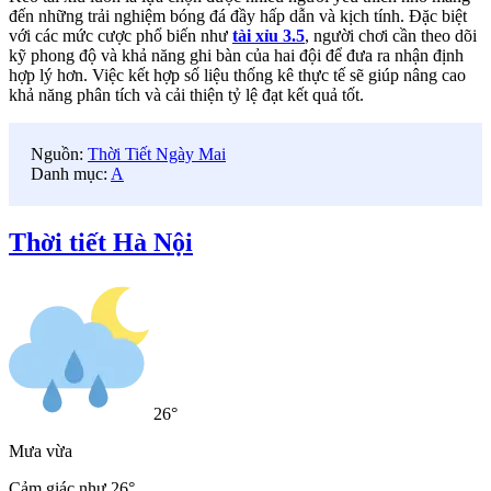
đến những trải nghiệm bóng đá đầy hấp dẫn và kịch tính. Đặc biệt
với các mức cược phổ biến như
tài xỉu 3.5
, người chơi cần theo dõi
kỹ phong độ và khả năng ghi bàn của hai đội để đưa ra nhận định
hợp lý hơn. Việc kết hợp số liệu thống kê thực tế sẽ giúp nâng cao
khả năng phân tích và cải thiện tỷ lệ đạt kết quả tốt.
Nguồn:
Thời Tiết Ngày Mai
Danh mục:
A
Thời tiết Hà Nội
26°
Mưa vừa
Cảm giác như 26°.