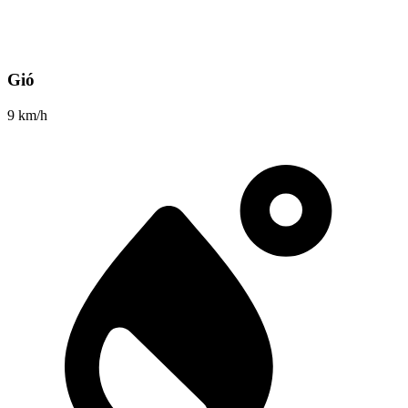
Gió
9 km/h