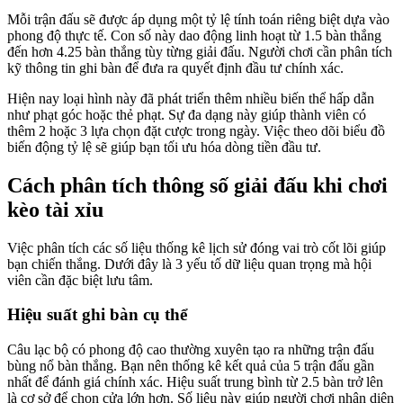
Mỗi trận đấu sẽ được áp dụng một tỷ lệ tính toán riêng biệt dựa vào
phong độ thực tế. Con số này dao động linh hoạt từ 1.5 bàn thắng
đến hơn 4.25 bàn thắng tùy từng giải đấu. Người chơi cần phân tích
kỹ thông tin ghi bàn để đưa ra quyết định đầu tư chính xác.
Hiện nay loại hình này đã phát triển thêm nhiều biến thể hấp dẫn
như phạt góc hoặc thẻ phạt. Sự đa dạng này giúp thành viên có
thêm 2 hoặc 3 lựa chọn đặt cược trong ngày. Việc theo dõi biểu đồ
biến động tỷ lệ sẽ giúp bạn tối ưu hóa dòng tiền đầu tư.
Cách phân tích thông số giải đấu khi chơi
kèo tài xỉu
Việc phân tích các số liệu thống kê lịch sử đóng vai trò cốt lõi giúp
bạn chiến thắng. Dưới đây là 3 yếu tố dữ liệu quan trọng mà hội
viên cần đặc biệt lưu tâm.
Hiệu suất ghi bàn cụ thể
Câu lạc bộ có phong độ cao thường xuyên tạo ra những trận đấu
bùng nổ bàn thắng. Bạn nên thống kê kết quả của 5 trận đấu gần
nhất để đánh giá chính xác. Hiệu suất trung bình từ 2.5 bàn trở lên
là cơ sở để chọn cửa lớn hơn. Số liệu này giúp người chơi nhận diện