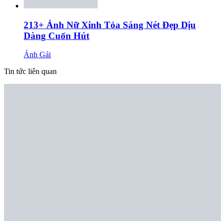
213+ Ảnh Nữ Xinh Tỏa Sáng Nét Đẹp Dịu
Dàng Cuốn Hút
Ảnh Gái
Tin tức liên quan