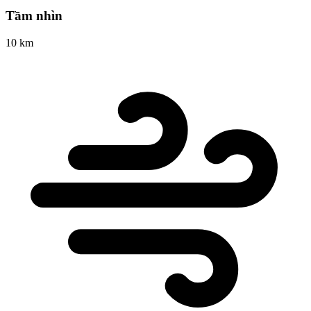
Tầm nhìn
10 km