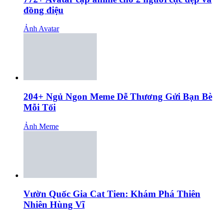
đồng điệu
Ảnh Avatar
204+ Ngủ Ngon Meme Dễ Thương Gửi Bạn Bè
Mỗi Tối
Ảnh Meme
Vườn Quốc Gia Cat Tien: Khám Phá Thiên
Nhiên Hùng Vĩ