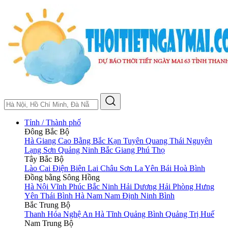
Tỉnh / Thành phố
Đông Bắc Bộ
Hà Giang
Cao Bằng
Bắc Kạn
Tuyên Quang
Thái Nguyên
Lạng Sơn
Quảng Ninh
Bắc Giang
Phú Thọ
Tây Bắc Bộ
Lào Cai
Điện Biên
Lai Châu
Sơn La
Yên Bái
Hoà Bình
Đồng bằng Sông Hồng
Hà Nội
Vĩnh Phúc
Bắc Ninh
Hải Dương
Hải Phòng
Hưng
Yên
Thái Bình
Hà Nam
Nam Định
Ninh Bình
Bắc Trung Bộ
Thanh Hóa
Nghệ An
Hà Tĩnh
Quảng Bình
Quảng Trị
Huế
Nam Trung Bộ