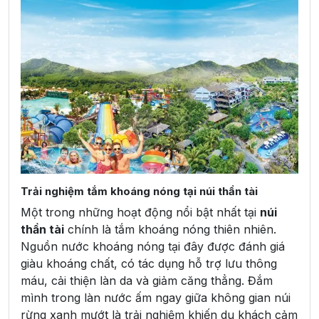
Trải nghiệm tắm khoáng nóng tại núi thần tài
Một trong những hoạt động nổi bật nhất tại
núi
thần tài
chính là tắm khoáng nóng thiên nhiên.
Nguồn nước khoáng nóng tại đây được đánh giá
giàu khoáng chất, có tác dụng hỗ trợ lưu thông
máu, cải thiện làn da và giảm căng thẳng. Đắm
mình trong làn nước ấm ngay giữa không gian núi
rừng xanh mướt là trải nghiệm khiến du khách cảm