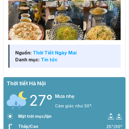
Nguồn:
Thời Tiết Ngày Mai
Danh mục:
Tin tức
Thời tiết Hà Nội
27°
Mưa nhẹ
Cảm giác như 30°.
Mặt trời mọc/lặn
Thấp/Cao
25°/30°