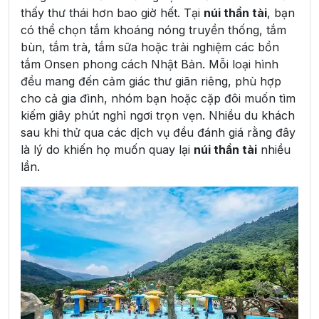
thấy thư thái hơn bao giờ hết. Tại
núi thần tài
, bạn
có thể chọn tắm khoáng nóng truyền thống, tắm
bùn, tắm trà, tắm sữa hoặc trải nghiệm các bồn
tắm Onsen phong cách Nhật Bản. Mỗi loại hình
đều mang đến cảm giác thư giãn riêng, phù hợp
cho cả gia đình, nhóm bạn hoặc cặp đôi muốn tìm
kiếm giây phút nghỉ ngơi trọn vẹn. Nhiều du khách
sau khi thử qua các dịch vụ đều đánh giá rằng đây
là lý do khiến họ muốn quay lại
núi thần tài
nhiều
lần.