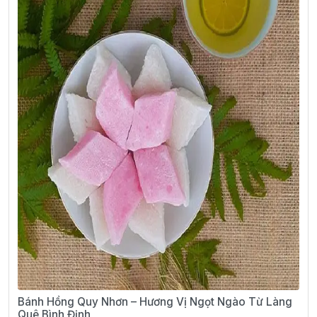
Bánh Hồng Quy Nhơn – Hương Vị Ngọt Ngào Từ Làng
Quê Bình Định