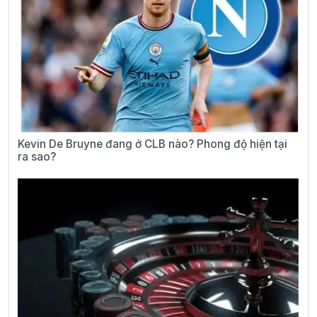
Kevin De Bruyne đang ở CLB nào? Phong độ hiện tại
ra sao?