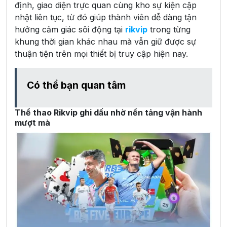
định, giao diện trực quan cùng kho sự kiện cập
nhật liên tục, từ đó giúp thành viên dễ dàng tận
hưởng cảm giác sôi động tại
rikvip
trong từng
khung thời gian khác nhau mà vẫn giữ được sự
thuận tiện trên mọi thiết bị truy cập hiện nay.
Có thể bạn quan tâm
Thể thao Rikvip ghi dấu nhờ nền tảng vận hành
mượt mà