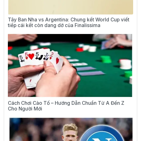
Tây Ban Nha vs Argentina: Chung kết World Cup viết
tiếp cái kết còn dang dở của Finalissima
Cách Chơi Cào Tố – Hướng Dẫn Chuẩn Từ A Đến Z
Cho Người Mới