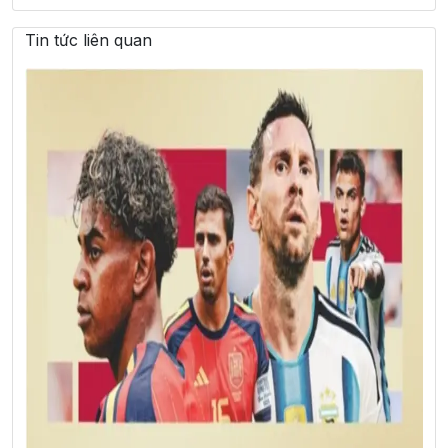
Tin tức liên quan