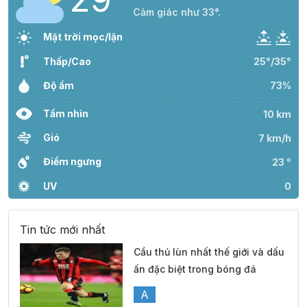
Cảm giác như 33°.
Mặt trời mọc/lặn
Thấp/Cao
25°/35°
Độ ẩm
73%
Tầm nhìn
10 km
Gió
7 km/h
Điểm ngưng
23 °
UV
0
Tin tức mới nhất
Cầu thủ lùn nhất thế giới và dấu
ấn đặc biệt trong bóng đá
A