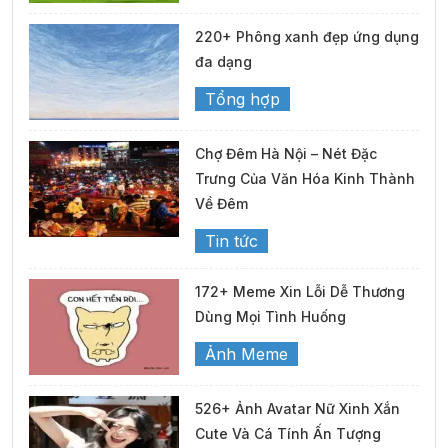
220+ Phông xanh đẹp ứng dụng
đa dạng
Tổng hợp
Chợ Đêm Hà Nội – Nét Đặc
Trưng Của Văn Hóa Kinh Thành
Về Đêm
Tin tức
172+ Meme Xin Lỗi Dễ Thương
Dùng Mọi Tình Huống
Ảnh Meme
526+ Ảnh Avatar Nữ Xinh Xắn
Cute Và Cá Tính Ấn Tượng