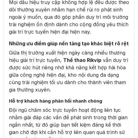
Mọi dấu hiệu truy cập không hợp lệ đều được theo
dõi thường xuyên nhằm hạn chế rủi ro phát sinh
ngoài ý muốn, qua đó góp phần duy trì môi trường
trải nghiệm ổn định dành cho cộng đồng yêu thích
giải trí trực tuyến hiện đại hiện nay.
Những ưu điểm giúp nền tảng tạo khác biệt rõ rệt
Giữa thị trường xuất hiện ngày càng nhiều thương
hiệu giải trí trực tuyến,
Thể thao Rikvip
vẫn duy trì
được sức hút riêng nhờ khả năng kết hợp hài hòa
giữa công nghệ hiện đại, kho nội dung đa dạng
cùng trải nghiệm tối ưu dành cho thành viên tham
gia thường xuyên.
Hỗ trợ khách hàng phản hồi nhanh chóng
Đội ngũ chăm sóc trực tuyến hoạt động liên tục
nhằm giải đáp các vấn đề phát sinh trong thời gian
ngắn nhất, từ đó giúp bạn tiết kiệm đáng kể thời
gian chờ đợi khi cần hỗ trợ liên quan quá trình sử