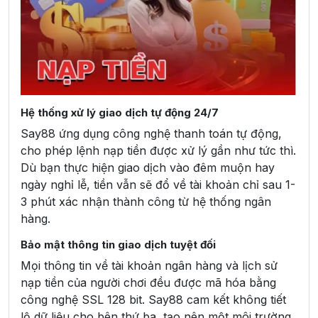
Hệ thống xử lý giao dịch tự động 24/7
Say88 ứng dụng công nghệ thanh toán tự động,
cho phép lệnh nạp tiền được xử lý gần như tức thì.
Dù bạn thực hiện giao dịch vào đêm muộn hay
ngày nghỉ lễ, tiền vẫn sẽ đổ về tài khoản chỉ sau 1-
3 phút xác nhận thành công từ hệ thống ngân
hàng.
Bảo mật thông tin giao dịch tuyệt đối
Mọi thông tin về tài khoản ngân hàng và lịch sử
nạp tiền của người chơi đều được mã hóa bằng
công nghệ SSL 128 bit. Say88 cam kết không tiết
lộ dữ liệu cho bên thứ ba, tạo nên một môi trường