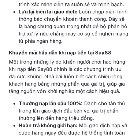
trình xác minh diễn ra suôn sẻ và minh bạch.
Lưu lại biên lai giao dịch:
Luôn chụp màn hình
thông báo chuyển khoản thành công. Đây sẽ
là bằng chứng quan trọng nhất để bộ phận hỗ
trợ xử lý nếu chẳng may có sự cố nghẽn mạng
từ phía ngân hàng.
Khuyến mãi hấp dẫn khi nạp tiền tại Say88
Một trong những lý do khiến người chơi hào hứng
khi nạp tiền Say88 chính là các chương trình ưu
đãi cực khủng. Nhà cái luôn biết cách chiều lòng
khách hàng bằng những phần quà giá trị, giúp gia
tăng nguồn vốn khởi nghiệp một cách hiệu quả.
Thưởng nạp lần đầu 100%:
Dành cho tân thủ
trong lần giao dịch đầu tiên với giá trị phần
thưởng lên đến hàng triệu đồng.
Hoàn trả không giới hạn:
Mỗi giao dịch nạp và
cược hàng ngày đều được hệ thống tính toán