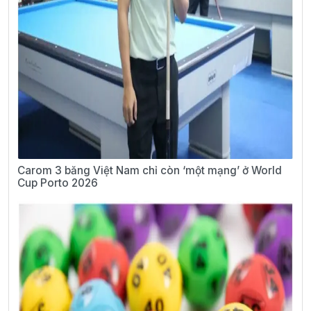
Carom 3 băng Việt Nam chỉ còn ‘một mạng’ ở World
Cup Porto 2026