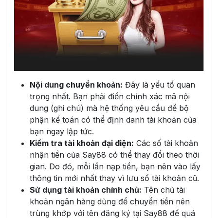
Nội dung chuyển khoản:
Đây là yếu tố quan
trọng nhất. Bạn phải điền chính xác mã nội
dung (ghi chú) mà hệ thống yêu cầu để bộ
phận kế toán có thể định danh tài khoản của
bạn ngay lập tức.
Kiểm tra tài khoản đại diện:
Các số tài khoản
nhận tiền của Say88 có thể thay đổi theo thời
gian. Do đó, mỗi lần nạp tiền, bạn nên vào lấy
thông tin mới nhất thay vì lưu số tài khoản cũ.
Sử dụng tài khoản chính chủ:
Tên chủ tài
khoản ngân hàng dùng để chuyển tiền nên
trùng khớp với tên đăng ký tại Say88 để quá