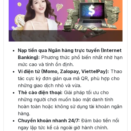
Nạp tiền qua Ngân hàng trực tuyến (Internet
Banking):
Phương thức phổ biến nhất nhờ hạn
mức cao và tính ổn định.
Ví điện tử (Momo, Zalopay, ViettelPay):
Thao
tác cực kỳ đơn giản qua mã QR, phù hợp cho
những giao dịch nhỏ và vừa.
Thẻ cào điện thoại:
Giải pháp tối ưu cho
những người chơi muốn bảo mật danh tính
hoàn toàn hoặc không sử dụng tài khoản ngân
hàng.
Chuyển khoản nhanh 24/7:
Đảm bảo tiền nổi
ngay lập tức kể cả ngoài giờ hành chính.