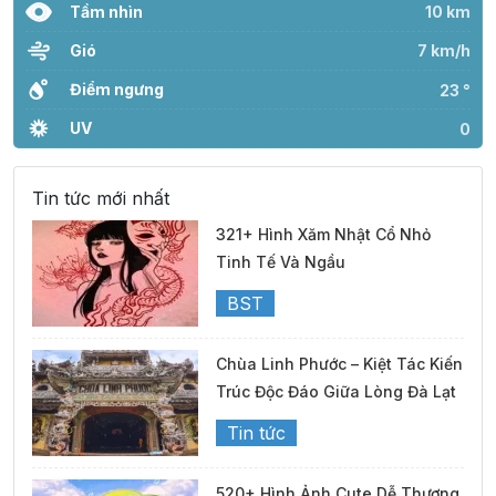
Tầm nhìn
10 km
Gió
7 km/h
Điểm ngưng
23 °
UV
0
Tin tức mới nhất
321+ Hình Xăm Nhật Cổ Nhỏ
Tinh Tế Và Ngầu
BST
Chùa Linh Phước – Kiệt Tác Kiến
Trúc Độc Đáo Giữa Lòng Đà Lạt
Tin tức
520+ Hình Ảnh Cute Dễ Thương