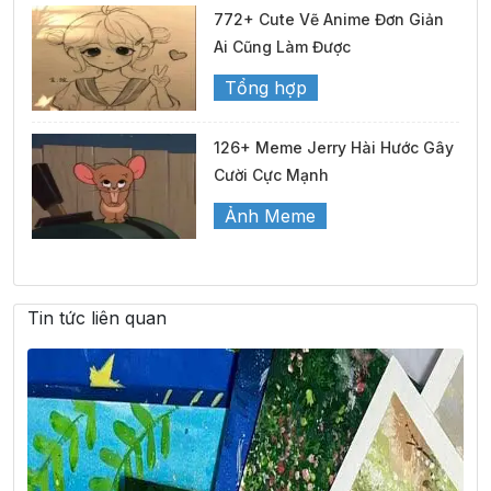
772+ Cute Vẽ Anime Đơn Giản
Ai Cũng Làm Được
Tổng hợp
126+ Meme Jerry Hài Hước Gây
Cười Cực Mạnh
Ảnh Meme
Tin tức liên quan