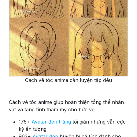
Cách vẽ tóc anime cần luyện tập đều
Cách vẽ tóc anime giúp hoàn thiện tổng thể nhân
vật và tăng tính thẩm mỹ cho bức vẽ.
175+
Avatar đen trắng
tối giản nhưng vẫn cực
kỳ ấn tượng
963+
Avatar đen
huyền bí cá tính dành cho