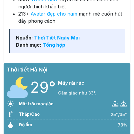
người thích khác biệt
213+
Avatar đẹp cho nam
mạnh mẽ cuốn hút
đầy phong cách
Nguồn:
Thời Tiết Ngày Mai
Danh mục:
Tổng hợp
Thời tiết Hà Nội
29°
Mây rải rác
Cảm giác như 33°.
Mặt trời mọc/lặn
Thấp/Cao
25°/35°
Độ ẩm
73%