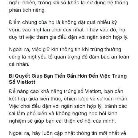
ngẫu nhiên, trong khi số khác lại sử dụng hệ thống
phân tích riêng.
Điểm chung của họ là không đặt quá nhiều kỳ
vọng vào một lần chơi duy nhất. Thay vào đó, họ
duy trì việc tham gia đều đặn với ngân sách hợp lý.
Ngoài ra, việc giữ kín thông tin khi trúng thưởng
cũng là một yếu tố quan trọng để đảm bảo an toàn
cá nhân.
Bí Quyết Giúp Bạn Tiến Gần Hơn Đến Việc Trúng
Số Vietlott
Để nâng cao khả năng trúng số Vietlott, bạn cần
kết hợp giữa kiến thức, chiến lược và sự kiên nhẫn.
Việc chơi đều đặn với ngân sách hợp lý, tránh các
sai lầm phổ biến và không ngừng học hỏi kinh
nghiệm sẽ giúp bạn cải thiện cơ hội của mình.
Ngoài ra, hãy luôn cập nhật thông tin mới nhất về