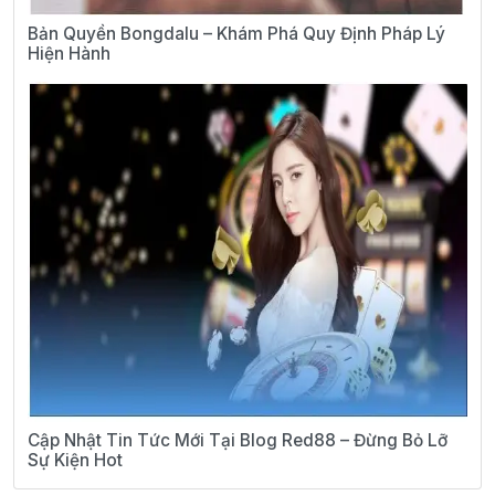
Bản Quyền Bongdalu – Khám Phá Quy Định Pháp Lý
Hiện Hành
Cập Nhật Tin Tức Mới Tại Blog Red88 – Đừng Bỏ Lỡ
Sự Kiện Hot