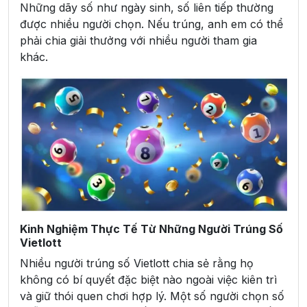
Những dãy số như ngày sinh, số liên tiếp thường
được nhiều người chọn. Nếu trúng, anh em có thể
phải chia giải thưởng với nhiều người tham gia
khác.
Kinh Nghiệm Thực Tế Từ Những Người Trúng Số
Vietlott
Nhiều người trúng số Vietlott chia sẻ rằng họ
không có bí quyết đặc biệt nào ngoài việc kiên trì
và giữ thói quen chơi hợp lý. Một số người chọn số