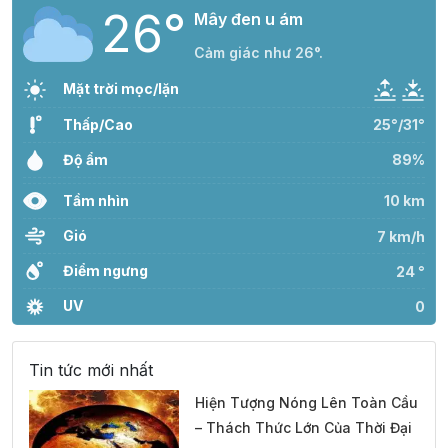
26°
Mây đen u ám
Cảm giác như 26°.
Mặt trời mọc/lặn
Thấp/Cao
25°/31°
Độ ẩm
89%
Tầm nhìn
10 km
Gió
7 km/h
Điểm ngưng
24 °
UV
0
Tin tức mới nhất
Hiện Tượng Nóng Lên Toàn Cầu
– Thách Thức Lớn Của Thời Đại