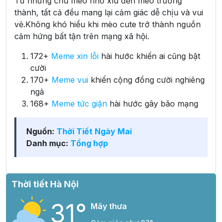
Từ những chú mèo nhỏ xíu đến mèo trưởng
thành, tất cả đều mang lại cảm giác dễ chịu và vui
vẻ.Không khó hiểu khi mèo cute trở thành nguồn
cảm hứng bất tận trên mạng xã hội.
172+
Meme xin lỗi
hài hước khiến ai cũng bật
cười
170+
Meme vui
khiến cộng đồng cười nghiêng
ngả
168+
Meme tức giận
hài hước gây bão mạng
Nguồn:
Thời Tiết Ngày Mai
Danh mục:
Tổng hợp
Thời tiết Hà Nội
31°
Mây thưa