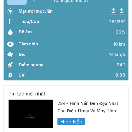
Cảm giác như 37°.
Mặt trời mọc/lặn
Thấp/Cao
25°/35°
Độ ẩm
66%
Tầm nhìn
10 km
Gió
14 km/h
Điểm ngưng
24 °
UV
8.88
Tin tức mới nhất
284+ Hình Nền Đen Đẹp Nhất
Cho Điện Thoại Và Máy Tính
Hình Nền