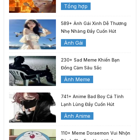
Tổng hợp
589+ Ảnh Gái Xinh Dễ Thương
Nhẹ Nhàng Đầy Cuốn Hút
Ảnh Gái
230+ Sad Meme Khiến Bạn
Đồng Cảm Sâu Sắc
Ảnh Meme
741+ Anime Bad Boy Cá Tính
Lạnh Lùng Đầy Cuốn Hút
Ảnh Anime
110+ Meme Doraemon Vui Nhộn