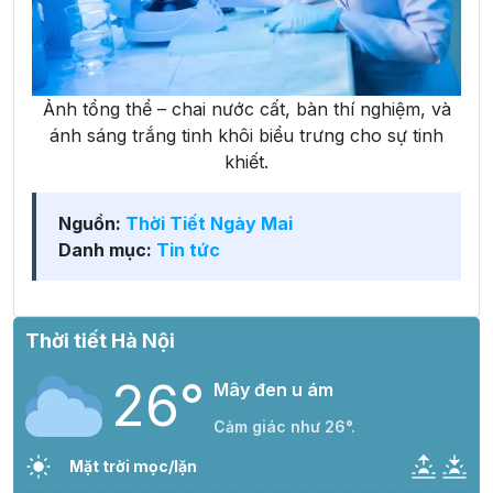
Ảnh tổng thể – chai nước cất, bàn thí nghiệm, và
ánh sáng trắng tinh khôi biểu trưng cho sự tinh
khiết.
Nguồn:
Thời Tiết Ngày Mai
Danh mục:
Tin tức
Thời tiết Hà Nội
26°
Mây đen u ám
Cảm giác như 26°.
Mặt trời mọc/lặn