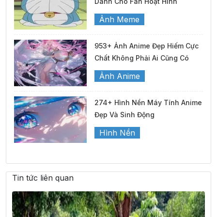
Dành Cho Fan Hoạt Hình
Ảnh Meme
953+ Ảnh Anime Đẹp Hiếm Cực
Chất Không Phải Ai Cũng Có
Ảnh Anime
274+ Hình Nền Máy Tính Anime
Đẹp Và Sinh Động
Hình Nền
Tin tức liên quan