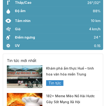
Thấp/Cao
26°/32°
Độ ẩm
88%
Tầm nhìn
10 km
Gió
4 km/h
Điểm ngưng
24 °
UV
0.15
Tin tức mới nhất
Khám phá ẩm thực Huế – tinh
hoa văn hóa miền Trung
Tin tức
182+ Meme Mèo Nổ Hài Hước
Gây Sốt Mạng Xã Hội