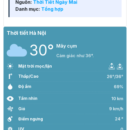
Nguồn:
Thời Tiết Ngày Mai
Danh mục:
Tổng hợp
Thời tiết Hà Nội
30°
Mây cụm
Cảm giác như 36°.
Mặt trời mọc/lặn
Thấp/Cao
26°/36°
Độ ẩm
69%
Tầm nhìn
10 km
Gió
9 km/h
Điểm ngưng
24 °
UV
0