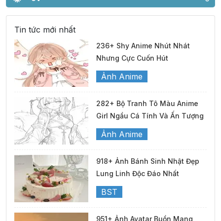
Tin tức mới nhất
236+ Shy Anime Nhút Nhát
Nhưng Cực Cuốn Hút
Ảnh Anime
282+ Bộ Tranh Tô Màu Anime
Girl Ngầu Cá Tính Và Ấn Tượng
Ảnh Anime
918+ Ảnh Bánh Sinh Nhật Đẹp
Lung Linh Độc Đáo Nhất
BST
951+ Ảnh Avatar Buồn Mang