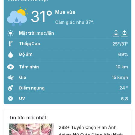
31°
Mưa vừa
Cảm giác như 37°.
Mặt trời mọc/lặn
Thấp/Cao
25°/31°
Độ ẩm
69%
Tầm nhìn
10 km
Gió
15 km/h
Điểm ngưng
24 °
UV
6.8
Tin tức mới nhất
288+ Tuyển Chọn Hình Ảnh
Anime Nữ Cute Đáng Yêu Nhất