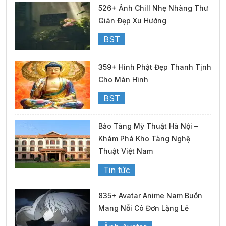
526+ Ảnh Chill Nhẹ Nhàng Thư
Giãn Đẹp Xu Hướng
BST
359+ Hình Phật Đẹp Thanh Tịnh
Cho Màn Hình
BST
Bảo Tàng Mỹ Thuật Hà Nội –
Khám Phá Kho Tàng Nghệ
Thuật Việt Nam
Tin tức
835+ Avatar Anime Nam Buồn
Mang Nỗi Cô Đơn Lặng Lẽ