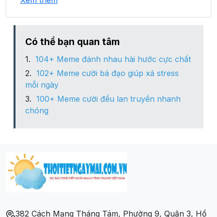
Xem thêm
Xã Liễu Đô
Xã Mai Sơn
Có thể bạn quan tâm
104+ Meme đánh nhau hài hước cực chất
Xã Minh Chuẩn
102+ Meme cười bá đạo giúp xả stress
mỗi ngày
Xã Minh Tiến
100+ Meme cười đểu lan truyền nhanh
chóng
Xã Minh Xuân
Xã Mường Lai
Xã Phan Thanh
Xã Tân Lập
382 Cách Mạng Tháng Tám, Phường 9, Quận 3, Hồ