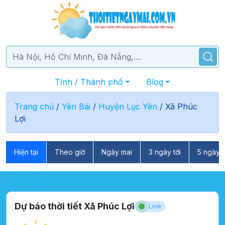
Tỉnh / Thành phố
Blog
Trang chủ
/
Yên Bái
/
Huyện Lục Yên
/
Xã Phúc
Lợi
Hiện tại
Theo giờ
Ngày mai
3 ngày tới
5 ngày t
Dự báo thời tiết Xã Phúc Lợi
Live