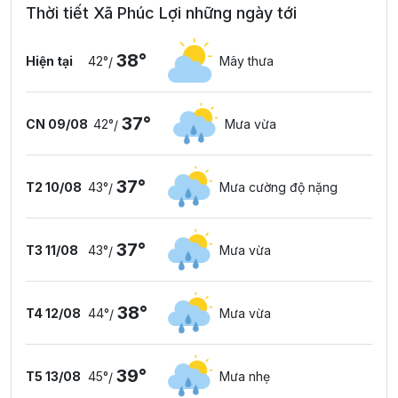
Thời tiết Xã Phúc Lợi những ngày tới
38°
Hiện tại
42°
Mây thưa
/
37°
CN 09/08
42°
Mưa vừa
/
37°
T2 10/08
43°
Mưa cường độ nặng
/
37°
T3 11/08
43°
Mưa vừa
/
38°
T4 12/08
44°
Mưa vừa
/
39°
T5 13/08
45°
Mưa nhẹ
/