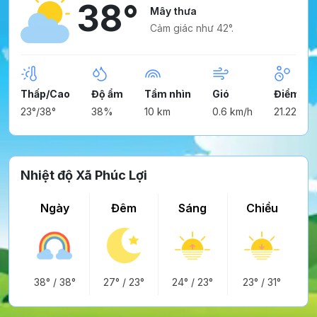
38°
Mây thưa
Cảm giác như 42°.
Thấp/Cao
Độ ẩm
Tầm nhìn
Gió
Điểm ng
23°/38°
38%
10 km
0.6 km/h
21.22°
Nhiệt độ Xã Phúc Lợi
Ngày
Đêm
Sáng
Chiều
38°
/
38°
27°
/
23°
24°
/
23°
23°
/
31°