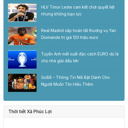
HLV Timor Leste cam kết chơi quyết liệt
nhưng không bạo lực
Real Madrid sắp hoàn tất thương vụ Yan
Diomande trị giá 120 triệu euro
Tuyển Anh mất suất đặc cách EURO dù là
chủ nhà giải đấu lớn
Go88 – Thông Tin Nổi Bật Dành Cho
Người Muốn Tìm Hiểu Thêm
Thời tiết Xã Phúc Lợi