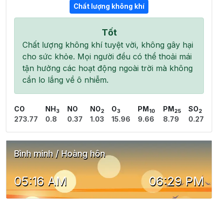
Chất lượng không khí
Tốt
Chất lượng không khí tuyệt vời, không gây hại
cho sức khỏe. Mọi người đều có thể thoải mái
tận hưởng các hoạt động ngoài trời mà không
cần lo lắng về ô nhiễm.
CO
NH
NO
NO
O
PM
PM
SO
3
2
3
10
25
2
273.77
0.8
0.37
1.03
15.96
9.66
8.79
0.27
Bình minh / Hoàng hôn
05:16 AM
06:29 PM