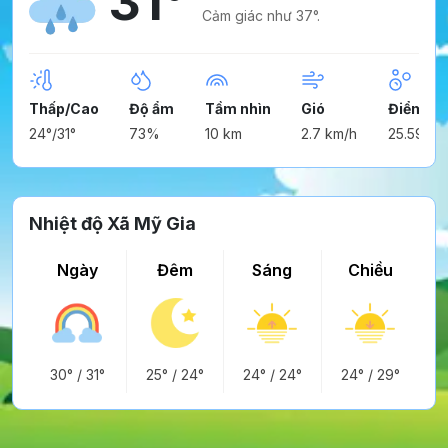
31°
Cảm giác như 37°.
Thấp/Cao
Độ ẩm
Tầm nhìn
Gió
Điểm ng
24°/31°
73%
10 km
2.7 km/h
25.59°
Nhiệt độ Xã Mỹ Gia
Ngày
Đêm
Sáng
Chiều
30°
/
31°
25°
/
24°
24°
/
24°
24°
/
29°