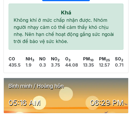
Khá
Không khí ở mức chấp nhận được. Nhóm
người nhạy cảm có thể cảm thấy khó chịu
nhẹ. Nên hạn chế hoạt động gắng sức ngoài
trời để bảo vệ sức khỏe.
CO
NH
NO
NO
O
PM
PM
SO
3
2
3
10
25
2
435.5
1.9
0.3
3.75
44.08
13.35
12.57
0.71
Bình minh / Hoàng hôn
05:16 AM
06:29 PM