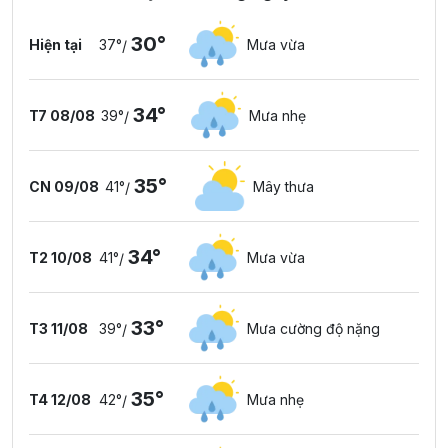
30°
Hiện tại
37°
Mưa vừa
/
34°
T7 08/08
39°
Mưa nhẹ
/
35°
CN 09/08
41°
Mây thưa
/
34°
T2 10/08
41°
Mưa vừa
/
33°
T3 11/08
39°
Mưa cường độ nặng
/
35°
T4 12/08
42°
Mưa nhẹ
/