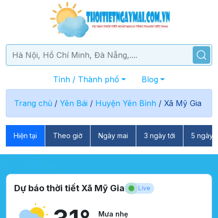
Tỉnh / Thành phố
Blog
Trang chủ
/
Yên Bái
/
Huyện Yên Bình
/
Xã Mỹ Gia
Hiện tại
Theo giờ
Ngày mai
3 ngày tới
5 ngày t
Dự báo thời tiết Xã Mỹ Gia
Live
Mưa nhẹ