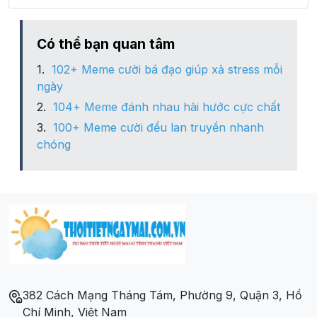
Xã Mông Sơn
Có thể bạn quan tâm
102+ Meme cười bá đạo giúp xả stress mỗi
Xã Ngọc Chấn
ngày
104+ Meme đánh nhau hài hước cực chất
Xã Phú Thịnh
100+ Meme cười đểu lan truyền nhanh
chóng
Xã Phúc An
Xã Phúc Ninh
Xã Tân Hương
Xã Tân Nguyên
382 Cách Mạng Tháng Tám, Phường 9, Quận 3, Hồ
Xã Thịnh Hưng
Chí Minh, Việt Nam