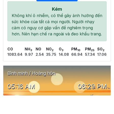
Kém
Không khí ô nhiễm, có thể gây ảnh hưởng đến
sức khỏe của tất cả mọi người. Người nhạy
cảm có nguy cơ gặp vấn đề nghiêm trọng
hơn. Nên hạn chế ra ngoài và đeo khẩu trang.
CO
NH
NO
NO
O
PM
PM
SO
3
2
3
10
25
2
1083.64
9.97
2.54
35.75
14.08
66.94
57.34
17.06
Bình minh / Hoàng hôn
05:16 AM
06:29 PM