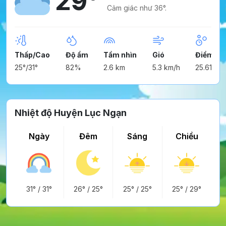
29°
Cảm giác như 36°.
Thấp/Cao
Độ ẩm
Tầm nhìn
Gió
Điểm ng
25°/31°
82%
2.6 km
5.3 km/h
25.61°
Nhiệt độ Huyện Lục Ngạn
Ngày
Đêm
Sáng
Chiều
31°
/
31°
26°
/
25°
25°
/
25°
25°
/
29°