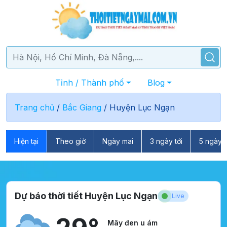
Tỉnh / Thành phố
Blog
Trang chủ
/
Bắc Giang
/
Huyện Lục Ngạn
Hiện tại
Theo giờ
Ngày mai
3 ngày tới
5 ngày t
Dự báo thời tiết Huyện Lục Ngạn
Live
Mây đen u ám