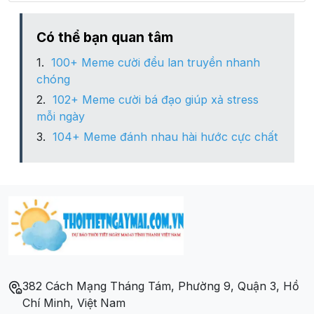
Xã Kiên Lao
Có thể bạn quan tâm
100+ Meme cười đểu lan truyền nhanh
Xã Kiên Thành
chóng
102+ Meme cười bá đạo giúp xả stress
Xã Kim Sơn
mỗi ngày
104+ Meme đánh nhau hài hước cực chất
Xã Mỹ An
Xã Nam Dương
Xã Phì Điền
Xã Phong Minh
382 Cách Mạng Tháng Tám, Phường 9, Quận 3, Hồ
Xã Phong Vân
Chí Minh, Việt Nam