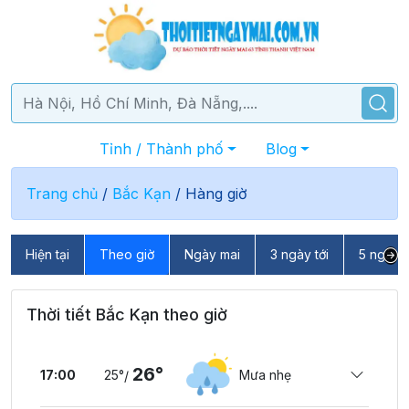
Tỉnh / Thành phố
Blog
Trang chủ
/
Bắc Kạn
/
Hàng giờ
Hiện tại
Theo giờ
Ngày mai
3 ngày tới
5 ngày t
Thời tiết Bắc Kạn theo giờ
26°
17:00
25°
Mưa nhẹ
/