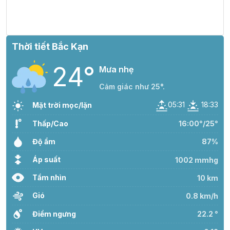
33°
13:00
32°
Mây cụm
/
Thời tiết Bắc Kạn
24°
35°
14:00
33°
Mây cụm
Mưa nhẹ
/
Cảm giác như 25°.
34°
05:31
18:33
15:00
32°
Mây cụm
Mặt trời mọc/lặn
/
Thấp/Cao
16:00°/25°
32°
Độ ẩm
16:00
30°
Mây rải rác
87%
/
Áp suất
1002 mmhg
33°
Tầm nhìn
10 km
17:00
30°
Mưa nhẹ
/
Gió
0.8 km/h
26°
Điểm ngưng
22.2 °
18:00
25°
Mưa nhẹ
/