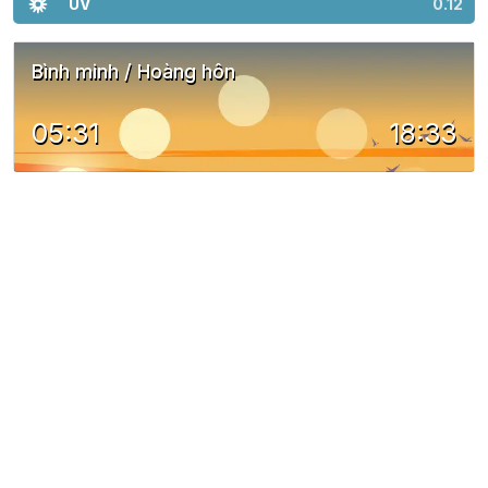
UV
0.12
24°
19:00
23°
Mưa nhẹ
/
Bình minh / Hoàng hôn
23°
20:00
23°
Mưa nhẹ
/
05:31
18:33
23°
21:00
22°
Mưa nhẹ
/
23°
22:00
22°
Mưa nhẹ
/
22°
23:00
22°
Mưa nhẹ
/
T2 10/08
22°
00:00
21°
Mưa nhẹ
/